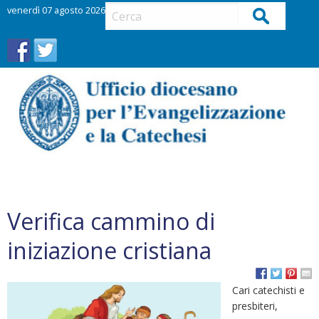
S
venerdì 07 agosto 2026
Cerca
k
i
p
t
o
c
o
n
t
Menu
e
n
Verifica cammino di
t
iniziazione cristiana
Cari catechisti e
presbiteri,