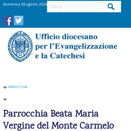
S
domenica 09 agosto 2026
Cerca
k
i
p
t
o
c
o
n
t
Menu
e
n
t
PARROCCHIA
Parrocchia Beata Maria
Vergine del Monte Carmelo