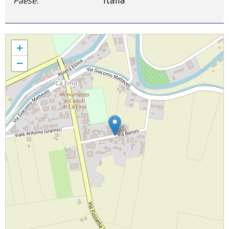
Paese:
Parrocchia Beata Maria Vergine del Monte Carmelo
+
−