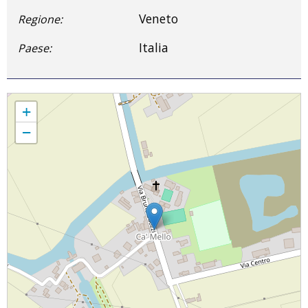
Veneto
Regione:
Italia
Paese:
Parrocchia S. Domenico Savio
+
−