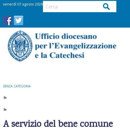
S
venerdì 07 agosto 2026
Cerca
k
i
p
t
o
c
o
n
t
Menu
e
n
t
SENZA CATEGORIA
A servizio del bene comune