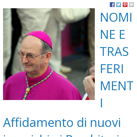
NOMI
NE E
TRAS
FERI
MENT
I
Affidamento di nuovi