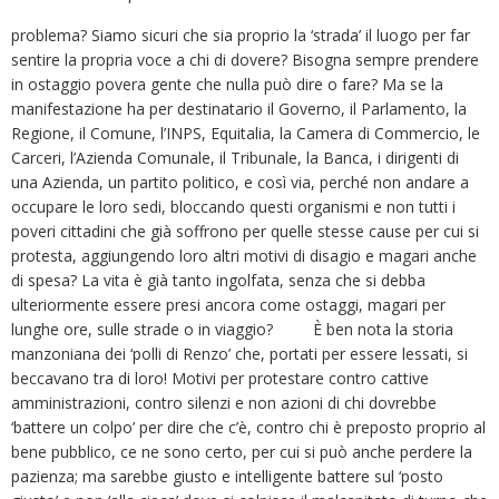
problema? Siamo sicuri che sia proprio la ‘strada’ il luogo per far
sentire la propria voce a chi di dovere? Bisogna sempre prendere
in ostaggio povera gente che nulla può dire o fare? Ma se la
manifestazione ha per destinatario il Governo, il Parlamento, la
Regione, il Comune, l’INPS, Equitalia, la Camera di Commercio, le
Carceri, l’Azienda Comunale, il Tribunale, la Banca, i dirigenti di
una Azienda, un partito politico, e così via, perché non andare a
occupare le loro sedi, bloccando questi organismi e non tutti i
poveri cittadini che già soffrono per quelle stesse cause per cui si
protesta, aggiungendo loro altri motivi di disagio e magari anche
di spesa? La vita è già tanto ingolfata, senza che si debba
ulteriormente essere presi ancora come ostaggi, magari per
lunghe ore, sulle strade o in viaggio? È ben nota la storia
manzoniana dei ‘polli di Renzo’ che, portati per essere lessati, si
beccavano tra di loro! Motivi per protestare contro cattive
amministrazioni, contro silenzi e non azioni di chi dovrebbe
‘battere un colpo’ per dire che c’è, contro chi è preposto proprio al
bene pubblico, ce ne sono certo, per cui si può anche perdere la
pazienza; ma sarebbe giusto e intelligente battere sul ‘posto