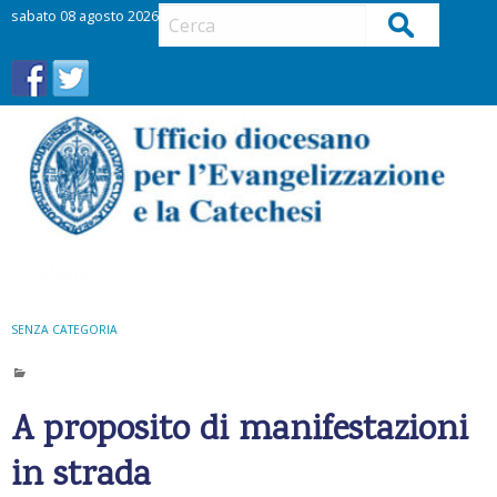
S
sabato 08 agosto 2026
Cerca
k
i
p
t
o
c
o
n
t
Menu
e
n
t
SENZA CATEGORIA
A proposito di manifestazioni
in strada