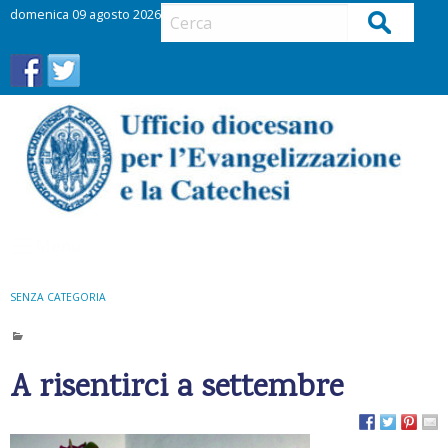
S
domenica 09 agosto 2026
Cerca
k
i
p
t
o
c
o
n
t
Menu
e
n
t
SENZA CATEGORIA
A risentirci a settembre