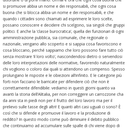
si promuove abbia un nome e dei responsabili, che ogni cosa
buona che si blocca abbia un nome e dei responsabili, e che
quando i cittadini sono chiamati ad esprimere le loro scelte,
possano conoscere e decidere chi scelgono, sia singoli che gruppi
politici. E anche la ‘classe burocratica’, quella dei funzionari di ogni
amministrazione pubblica, sia comunale, che regionale o
nazionale, vengano allo scoperto e si sappia cosa favoriscono e
cosa bloccano, perché sappiamo che loro possono fare tutto ciò
senza mostrare ‘il loro volto’, nascondendosi dietro o servendosi
delle loro interpretazioni delle normative, favorendo naturalmente
chi vogliono o coloro dai quali si attendono un compenso. Spesso
prolungano le risposte e le obiezioni all’infinito. E le categorie più
forti non facciano le barricate per difendere ciò che non è
correttamente difendibile: vediamo in questi giorni quanto va
avanti la storia dell’Alitalia, per non correggere un carrozzone cha
da anni sta in piedi non per il frutto del loro lavoro ma per il
prelievo sulle tasse degli altri! E quanti altri casi uguali ci sono? È
così che si difende e promuove il lavoro e la produzione di
reddito? In questo modo come può diminuire il debito pubblico
che continuiamo ad accumulare sulle spalle di chi viene dopo di