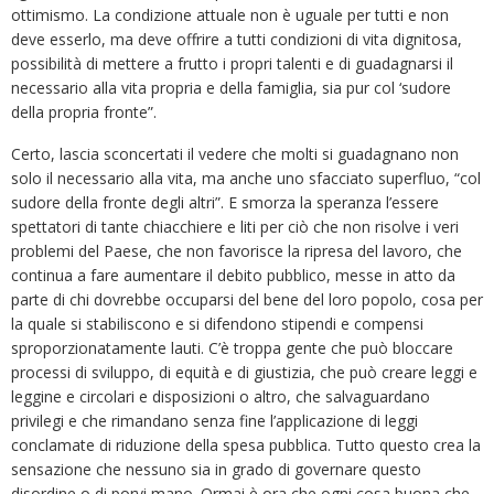
ottimismo. La condizione attuale non è uguale per tutti e non
deve esserlo, ma deve offrire a tutti condizioni di vita dignitosa,
possibilità di mettere a frutto i propri talenti e di guadagnarsi il
necessario alla vita propria e della famiglia, sia pur col ‘sudore
della propria fronte”.
Certo, lascia sconcertati il vedere che molti si guadagnano non
solo il necessario alla vita, ma anche uno sfacciato superfluo, “col
sudore della fronte degli altri”. E smorza la speranza l’essere
spettatori di tante chiacchiere e liti per ciò che non risolve i veri
problemi del Paese, che non favorisce la ripresa del lavoro, che
continua a fare aumentare il debito pubblico, messe in atto da
parte di chi dovrebbe occuparsi del bene del loro popolo, cosa per
la quale si stabiliscono e si difendono stipendi e compensi
sproporzionatamente lauti. C’è troppa gente che può bloccare
processi di sviluppo, di equità e di giustizia, che può creare leggi e
leggine e circolari e disposizioni o altro, che salvaguardano
privilegi e che rimandano senza fine l’applicazione di leggi
conclamate di riduzione della spesa pubblica. Tutto questo crea la
sensazione che nessuno sia in grado di governare questo
disordine o di porvi mano. Ormai è ora che ogni cosa buona che