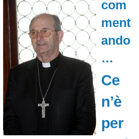
com
ment
ando
…
Ce
n’è
per