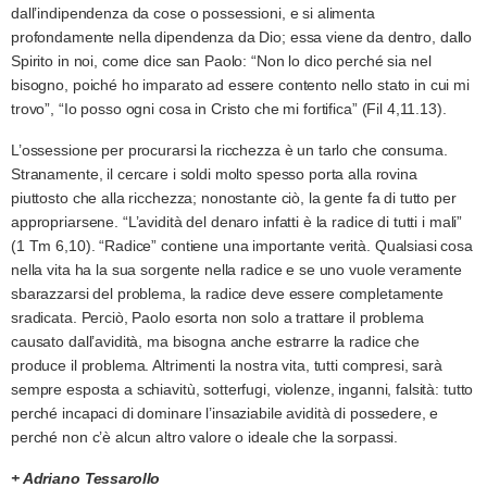
dall’indipendenza da cose o possessioni, e si alimenta
profondamente nella dipendenza da Dio; essa viene da dentro, dallo
Spirito in noi, come dice san Paolo: “Non lo dico perché sia nel
bisogno, poiché ho imparato ad essere contento nello stato in cui mi
trovo”, “Io posso ogni cosa in Cristo che mi fortifica” (Fil 4,11.13).
L’ossessione per procurarsi la ricchezza è un tarlo che consuma.
Stranamente, il cercare i soldi molto spesso porta alla rovina
piuttosto che alla ricchezza; nonostante ciò, la gente fa di tutto per
appropriarsene. “L’avidità del denaro infatti è la radice di tutti i mali”
(1 Tm 6,10). “Radice” contiene una importante verità. Qualsiasi cosa
nella vita ha la sua sorgente nella radice e se uno vuole veramente
sbarazzarsi del problema, la radice deve essere completamente
sradicata. Perciò, Paolo esorta non solo a trattare il problema
causato dall’avidità, ma bisogna anche estrarre la radice che
produce il problema. Altrimenti la nostra vita, tutti compresi, sarà
sempre esposta a schiavitù, sotterfugi, violenze, inganni, falsità: tutto
perché incapaci di dominare l’insaziabile avidità di possedere, e
perché non c’è alcun altro valore o ideale che la sorpassi.
+ Adriano Tessarollo