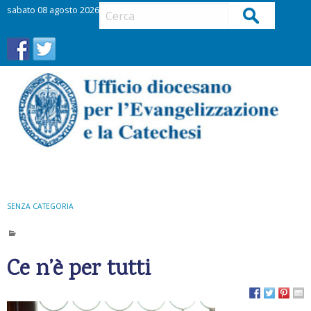
S
sabato 08 agosto 2026
Cerca
k
i
p
t
o
c
o
n
t
Menu
e
n
t
SENZA CATEGORIA
Ce n’è per tutti