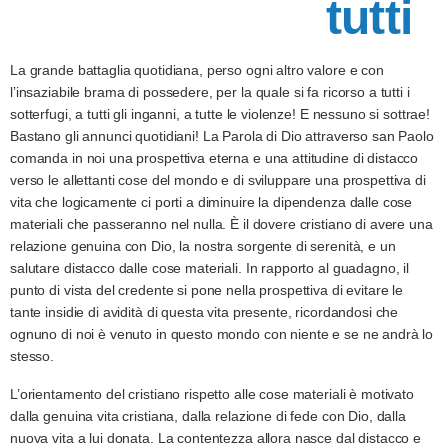
tutti
La grande battaglia quotidiana, perso ogni altro valore e con
l’insaziabile brama di possedere, per la quale si fa ricorso a tutti i
sotterfugi, a tutti gli inganni, a tutte le violenze! E nessuno si sottrae!
Bastano gli annunci quotidiani! La Parola di Dio attraverso san Paolo
comanda in noi una prospettiva eterna e una attitudine di distacco
verso le allettanti cose del mondo e di sviluppare una prospettiva di
vita che logicamente ci porti a diminuire la dipendenza dalle cose
materiali che passeranno nel nulla. È il dovere cristiano di avere una
relazione genuina con Dio, la nostra sorgente di serenità, e un
salutare distacco dalle cose materiali. In rapporto al guadagno, il
punto di vista del credente si pone nella prospettiva di evitare le
tante insidie di avidità di questa vita presente, ricordandosi che
ognuno di noi è venuto in questo mondo con niente e se ne andrà lo
stesso.
L’orientamento del cristiano rispetto alle cose materiali è motivato
dalla genuina vita cristiana, dalla relazione di fede con Dio, dalla
nuova vita a lui donata. La contentezza allora nasce dal distacco e