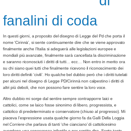
di
fanalini di coda
In questi giorni, a proposito del disegno di Legge del Pd che porta il
nome ‘Cirinnà’, si sente continuamente dire che se viene approvato
finalmente anche l’Italia si adeguerà alle legislazioni europee e
mondiali più avanzate, finalmente sarà cancellata la discriminazione
e saranno riconosciuti i diritti di tutti… ecc… Non entro in merito ora
su chi siano quei tutti che finalmente ricevono il riconoscimento dei
loro diritti definiti ‘civili’. Ho qualche bel dubbio però che i diritti tutelati
per alcuni nel disegno di Legge PD/Cirinnà non calpestino i diritti di
altri più deboli, che non possono fare sentire la loro voce.
Altro dubbio mi sorge dal sentire sempre contrapporre laici e
cattolici, come se laico fosse sinonimo di libero, progressista, e
cattolico di predeterminato e conservatore (chiuso al progresso). Mi
piaceva l’espressione usata qualche giorno fa da Galli Della Loggia
nel
Corriere
che parlava di tanti ‘che cianciano’ di cattolicesimo
avendone una conoscenza infantile o per sentito dire. Sento tante