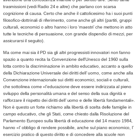
trasmissioni (vedi Radio 24 e altre) che parlano con scarsa
cognizione di causa. Certo che anche il cattolicesimo ha i suoi punti
filosofico-dottrinali di riferimento, come anche gli altri (partiti, gruppi
culturali, economici o altro hanno i loro ‘maestri’ che mettono in atto
tutte le tecniche di persuasione, con grande dispendio di mezzi, per
assicurarsi il seguito).
Ma come mai sia il PD sia gli altri progressisti innovatori non fanno
spazio a quanto recita la Convenzione dell’Unesco del 1960 sulla
lotta contro la discriminazione in ambito educativo, accanto a quello
della Dichiarazione Universale dei diritti dell’ uomo, come anche alla
Convenzione internazionale sui diritti economici, sociali e culturali,
che sottolinea come «l’educazione deve essere indirizzata al pieno
sviluppo della personalità umana e del senso della sua dignità e
rafforzare il rispetto dei diritti dell’ uomo e delle libertà fondamentali».
Non è questo un forte richiamo alla libertà di scelta delle famiglie in
campo educativo, che gli Stati, come chiesto dalla Risoluzione del
Parlamento Europeo sulla libertà di educazione del 14 marzo 1984,
hanno «l’ obbligo di rendere possibile, anche sul piano economico, l’
esercizio pratico di questo diritto e di concedere alla scuole non