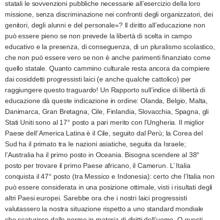
statali le sovvenzioni pubbliche necessarie all’esercizio della loro
missione, senza discriminazione nei confronti degli organizzatori, dei
genitori, degli alunni e del personale»? Il diritto all’educazione non
può essere pieno se non prevede la libertà di scelta in campo
educativo e la presenza, di conseguenza, di un pluralismo scolastico,
che non può essere vero se non è anche parimenti finanziato come
quello statale. Quanto cammino culturale resta ancora da compiere
dai cosiddetti progressisti laici (e anche qualche cattolico) per
raggiungere questo traguardo! Un Rapporto sull’indice di libertà di
educazione dà queste indicazione in ordine: Olanda, Belgio, Malta,
Danimarca, Gran Bretagna, Cile, Finlandia, Slovacchia, Spagna, gli
Stati Uniti sono al 17° posto a pari merito con l’Ungheria. Il miglior
Paese dell’ America Latina è il Cile, seguito dal Perù; la Corea del
Sud ha il primato tra le nazioni asiatiche, seguita da Israele;
l’Australia ha il primo posto in Oceania. Bisogna scendere al 38°
posto per trovare il primo Paese africano, il Camerun. L’ Italia
conquista il 47° posto (tra Messico e Indonesia): certo che l’Italia non
può essere considerata in una posizione ottimale, visti i risultati degli
altri Paesi europei. Sarebbe ora che i nostri laici progressisti
valutassero la nostra situazione rispetto a uno standard mondiale
che scaturisce dalle norme in materia di diritti dell’uomo. O questi