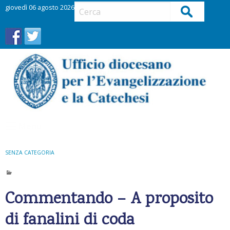
S
giovedì 06 agosto 2026
Cerca
k
i
p
t
o
c
o
n
t
Menu
e
n
t
SENZA CATEGORIA
Commentando – A proposito
di fanalini di coda