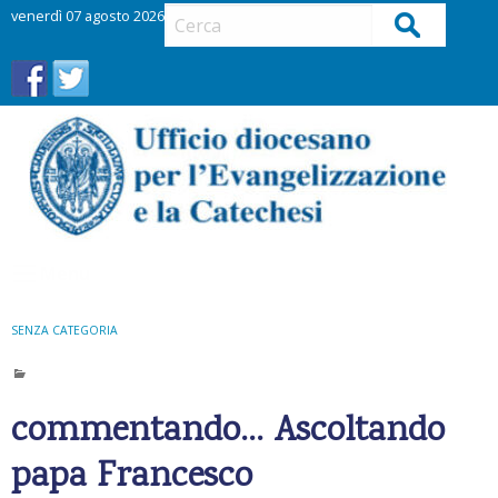
S
venerdì 07 agosto 2026
Cerca
k
i
p
t
o
c
o
n
t
Menu
e
n
t
SENZA CATEGORIA
commentando… Ascoltando
papa Francesco