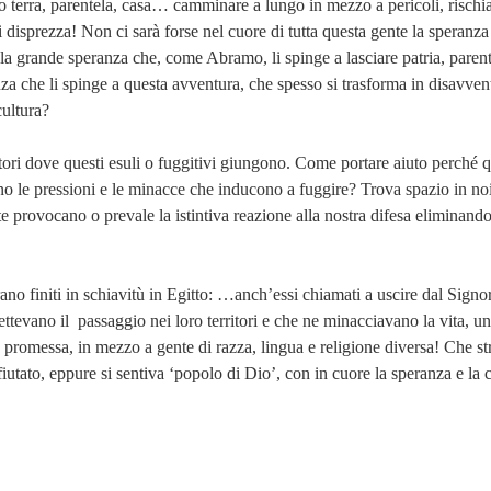
tro terra, parentela, casa… camminare a lungo in mezzo a pericoli, rischi
ti disprezza! Non ci sarà forse nel cuore di tutta questa gente la speranza
a grande speranza che, come Abramo, li spinge a lasciare patria, parenti
a che li spinge a questa avventura, che spesso si trasforma in disavvent
cultura?
tori dove questi esuli o fuggitivi giungono. Come portare aiuto perché qu
no le pressioni e le minacce che inducono a fuggire? Trova spazio in noi
mente provocano o prevale la istintiva reazione alla nostra difesa elimina
erano finiti in schiavitù in Egitto: …anch’essi chiamati a uscire dal Sig
ettevano il passaggio nei loro territori e che ne minacciavano la vita, un
a promessa, in mezzo a gente di razza, lingua e religione diversa! Che str
ifiutato, eppure si sentiva ‘popolo di Dio’, con in cuore la speranza e l