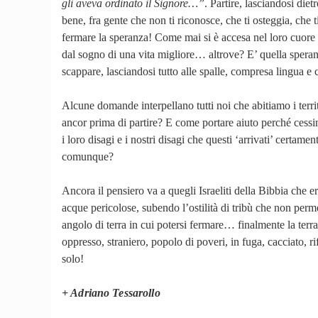
gli aveva ordinato il Signore…”
. Partire, lasciandosi die
bene, fra gente che non ti riconosce, che ti osteggia, che 
fermare la speranza! Come mai si è accesa nel loro cuore l
dal sogno di una vita migliore… altrove? E’ quella speranz
scappare, lasciandosi tutto alle spalle, compresa lingua e 
Alcune domande interpellano tutti noi che abitiamo i terri
ancor prima di partire? E come portare aiuto perché cessi
i loro disagi e i nostri disagi che questi ‘arrivati’ certa
comunque?
Ancora il pensiero va a quegli Israeliti della Bibbia che 
acque pericolose, subendo l’ostilità di tribù che non perm
angolo di terra in cui potersi fermare… finalmente la terr
oppresso, straniero, popolo di poveri, in fuga, cacciato, r
solo!
+ Adriano Tessarollo