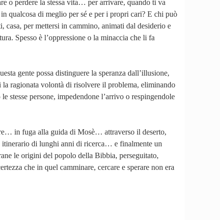
are o perdere la stessa vita… per arrivare, quando ti va
 in qualcosa di meglio per sé e per i propri cari? E chi può
, casa, per mettersi in cammino, animati dal desiderio e
ura. Spesso è l’oppressione o la minaccia che li fa
esta gente possa distinguere la speranza dall’illusione,
 la ragionata volontà di risolvere il problema, eliminando
ndo le stesse persone, impedendone l’arrivo o respingendole
nore… in fuga alla guida di Mosè… attraverso il deserto,
 itinerario di lunghi anni di ricerca… e finalmente un
ane le origini del popolo della Bibbia, perseguitato,
a certezza che in quel camminare, cercare e sperare non era