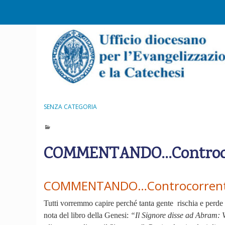
S
k
i
p
t
o
c
o
n
SENZA CATEGORIA
t
e
n
COMMENTANDO…Controcorr
t
COMMENTANDO…Controcorrente: 
Tutti vorremmo capire perché tanta gente rischia e perde la
nota del libro della Genesi:
“Il Signore disse ad Abram: Va