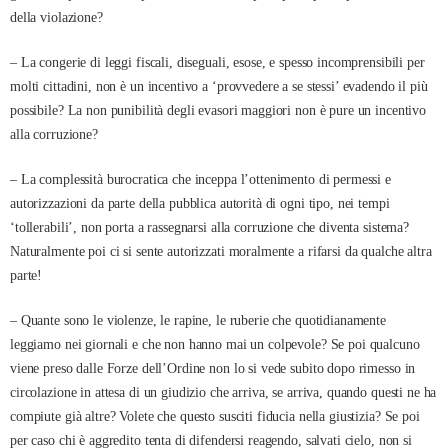
della violazione?
– La congerie di leggi fiscali, diseguali, esose, e spesso incomprensibili per
molti cittadini, non è un incentivo a ‘provvedere a se stessi’ evadendo il più
possibile? La non punibilità degli evasori maggiori non è pure un incentivo
alla corruzione?
– La complessità burocratica che inceppa l’ottenimento di permessi e
autorizzazioni da parte della pubblica autorità di ogni tipo, nei tempi
‘tollerabili’, non porta a rassegnarsi alla corruzione che diventa sistema?
Naturalmente poi ci si sente autorizzati moralmente a rifarsi da qualche altra
parte!
– Quante sono le violenze, le rapine, le ruberie che quotidianamente
leggiamo nei giornali e che non hanno mai un colpevole? Se poi qualcuno
viene preso dalle Forze dell’Ordine non lo si vede subito dopo rimesso in
circolazione in attesa di un giudizio che arriva, se arriva, quando questi ne ha
compiute già altre? Volete che questo susciti fiducia nella giustizia? Se poi
per caso chi è aggredito tenta di difendersi reagendo, salvati cielo, non si