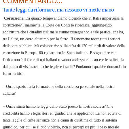
COMMENTANDO…
Tante leggi da riformare, ma nessuno
vi mette mano
Corruzione.
Da quanto tempo andiamo dicendo che in Italia imperversa la
corruzione? Finalmente la Corte dei Conti lo ribadisce, aggiungendo
addirittura che i cittadini italiani si stanno rassegnando a tale pratica, che ha,
tra l’altro, un costo altissimo per lo Stato. Il fenomeno tocca tutti i settori
della vita pubblica. Mi colpisce che sulla cifra di 120 miliardi di valore della
corruzione in Europa, 60 riguardano lo Stato italiano. Bisogna dire che
l’etica non è il forte di noi italiani o vanno analizzate le cause e le radici, sia
dal punto di vista sociale che legale e fiscale? Poniamoci qualche domanda in
forma critica.
– Quale spazio ha la formazione della coscienza personale nella nostra
cultura?
– Quale stima hanno le leggi dello Stato presso la nostra società? Che
credibilità hanno i legislatori e i giudici che le applicano? La non equità di
tante leggi e di tante sentenze non è causa di disistima di tutto il sistema
giuridico, per cui, se si può violarlo, non si percepisce più il peso morale