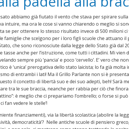
lla padella alla bra
sato abbiamo già fiutato il vento che stava per spirare sulla n
va intuire, ma ora le cose si vanno chiarendo o meglio si son
a se per ottenere lo stesso risultato invece di 500 milioni ci
le famiglie che scelgono per i loro figli scuole che attuano 
Stato, che sono riconosciute dalla legge dello Stato già dal
le tasse anche per l’istruzione, come tutti i cittadini. Mi v
ivelando sempre più ‘pancia’ e poco ‘cervello’. E’ vero che non
tico è ‘unica’ prerogativa dello stato laicista; lo fa già molta 
ismo di entrambi i lati! Ma il Grillo Parlante non si è presen
uesto il concetto di libertà suo e dei suo adepti, beh! Sarà m
are tra le sue braccia, neanche per rabbia per ciò che finora
ttino”: è meglio che ci prepariamo l’ombrello; o forse si pu
 ci fan vedere le stelle’!
(niente finanziamenti), via la libertà scolastica (abolire la le
sività, democraticità’? Nelle antiche scuole di pensiero grec