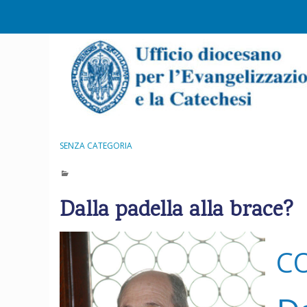
S
k
i
p
t
o
c
o
n
SENZA CATEGORIA
t
e
n
Dalla padella alla brace?
t
C