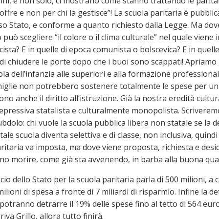
illini, e non solo, ci mostrano come stanno trattando le parita
o offre e non per chi la gestisce”! La scuola paritaria è pubblic
stesso Stato, e conforme a quanto richiesto dalla Legge. Ma do
 può scegliere “il colore o il clima culturale” nel quale viene 
scista? E in quelle di epoca comunista o bolscevica? E in quell
i chiudere le porte dopo che i buoi sono scappati! Apriamo gl
ola dell’infanzia alle superiori e alla formazione professiona
 famiglie non potrebbero sostenere totalmente le spese per u
anche il diritto all’istruzione. Già la nostra eredità cultural
repressiva statalista e culturalmente monopolista. Scriverem
 subdolo: chi vuole la scuola pubblica libera non statale se 
tale scuola diventa selettiva e di classe, non inclusiva, quindi
itaria va imposta, ma dove viene proposta, richiesta e desi
no morire, come già sta avvenendo, in barba alla buona quali
io dello Stato per la scuola paritaria parla di 500 milioni, a 
lioni di spesa a fronte di 7 miliardi di risparmio. Infine la d
, si potranno detrarre il 19% delle spese fino al tetto di 564 eu
a Grillo, allora tutto finirà.