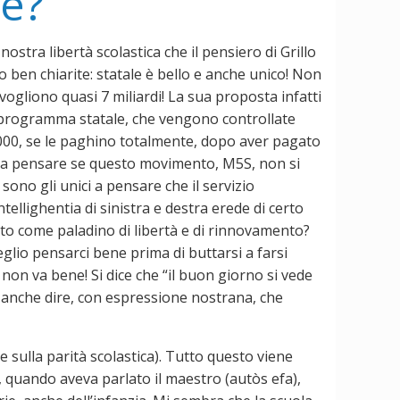
ce?
ostra libertà scolastica che il pensiero di Grillo
o ben chiarite: statale è bello e anche unico! Non
 vogliono quasi 7 miliardi! La sua proposta infatti
il programma statale, che vengono controllate
 2000, se le paghino totalmente, dopo aver pagato
ien da pensare se questo movimento, M5S, non si
 sono gli unici a pensare che il servizio
intellighentia di sinistra e destra erede di certo
tato come paladino di libertà e di rinnovamento?
eglio pensarci bene prima di buttarsi a farsi
 non va bene! Si dice che “il buon giorno si vede
ò anche dire, con espressione nostrana, che
gge sulla parità scolastica). Tutto questo viene
o, quando aveva parlato il maestro (autòs efa),