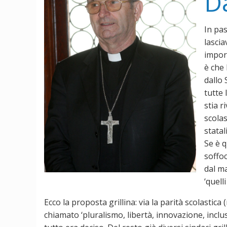
Da
In pas
lascia
import
è che 
dallo 
tutte 
stia r
scolas
statal
Se è q
soffoc
dal ma
‘quelli
Ecco la proposta grillina: via la parità scolastica 
chiamato ‘pluralismo, libertà, innovazione, inclu