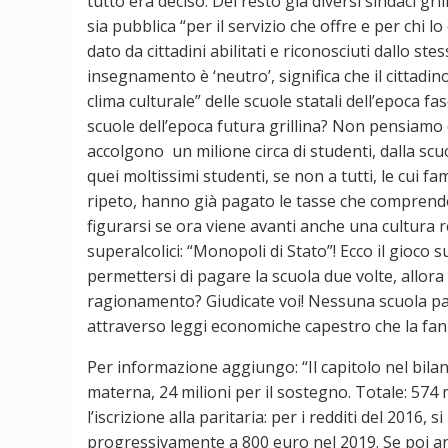
tutto era deciso. Del resto già diversi sindaci gr
sia pubblica “per il servizio che offre e per chi l
dato da cittadini abilitati e riconosciuti dallo 
insegnamento è ‘neutro’, significa che il cittadino
clima culturale” delle scuole statali dell’epoca fa
scuole dell’epoca futura grillina? Non pensiamo d
accolgono un milione circa di studenti, dalla scu
quei moltissimi studenti, se non a tutti, le cui
ripeto, hanno già pagato le tasse che comprendono 
figurarsi se ora viene avanti anche una cultura 
superalcolici: “Monopoli di Stato”! Ecco il gioco
permettersi di pagare la scuola due volte, allora 
ragionamento? Giudicate voi! Nessuna scuola par
attraverso leggi economiche capestro che la fan
Per informazione aggiungo: “Il capitolo nel bilanc
materna, 24 milioni per il sostegno. Totale: 574 mi
l’iscrizione alla paritaria: per i redditi del 2016
progressivamente a 800 euro nel 2019. Se poi arriv