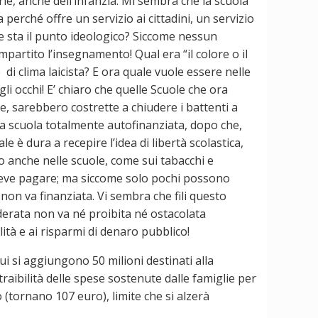
rie, anche dell’infanzia. Mi sembra che la scuola
a perché offre un servizio ai cittadini, un servizio
ve sta il punto ideologico? Siccome nessun
impartito l’insegnamento! Qual era “il colore o il
e di clima laicista? E ora quale vuole essere nelle
i occhi! E’ chiaro che quelle Scuole che ora
le, sarebbero costrette a chiudere i battenti a
na scuola totalmente autofinanziata, dopo che,
e è dura a recepire l’idea di libertà scolastica,
o anche nelle scuole, come sui tabacchi e
la deve pagare; ma siccome solo pochi possono
 non va finanziata. Vi sembra che fili questo
derata non va né proibita né ostacolata
tà e ai risparmi di denaro pubblico!
cui si aggiungono 50 milioni destinati alla
etraibilità delle spese sostenute dalle famiglie per
ro (tornano 107 euro), limite che si alzerà