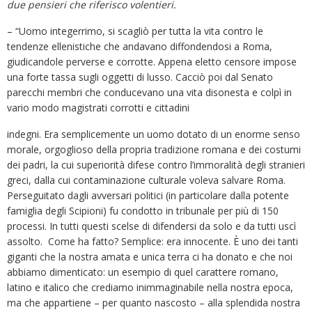
due pensieri che riferisco volentieri.
– “Uomo integerrimo, si scagliò per tutta la vita contro le
tendenze ellenistiche che andavano diffondendosi a Roma,
giudicandole perverse e corrotte. Appena eletto censore impose
una forte tassa sugli oggetti di lusso. Cacciò poi dal Senato
parecchi membri che conducevano una vita disonesta e colpì in
vario modo magistrati corrotti e cittadini
indegni. Era semplicemente un uomo dotato di un enorme senso
morale, orgoglioso della propria tradizione romana e dei costumi
dei padri, la cui superiorità difese contro l’immoralità degli stranieri
greci, dalla cui contaminazione culturale voleva salvare Roma.
Perseguitato dagli avversari politici (in particolare dalla potente
famiglia degli Scipioni) fu condotto in tribunale per più di 150
processi. In tutti questi scelse di difendersi da solo e da tutti uscì
assolto. Come ha fatto? Semplice: era innocente. È uno dei tanti
giganti che la nostra amata e unica terra ci ha donato e che noi
abbiamo dimenticato: un esempio di quel carattere romano,
latino e italico che crediamo inimmaginabile nella nostra epoca,
ma che appartiene – per quanto nascosto – alla splendida nostra