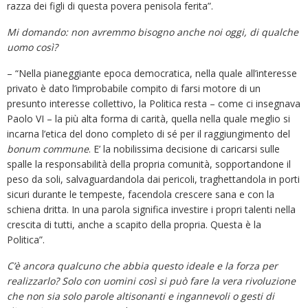
razza dei figli di questa povera penisola ferita”.
Mi domando: non avremmo bisogno anche noi oggi, di qualche
uomo così?
– “Nella pianeggiante epoca democratica, nella quale all’interesse
privato è dato l’improbabile compito di farsi motore di un
presunto interesse collettivo, la Politica resta – come ci insegnava
Paolo VI – la più alta forma di carità, quella nella quale meglio si
incarna l’etica del dono completo di sé per il raggiungimento del
bonum commune
. E’ la nobilissima decisione di caricarsi sulle
spalle la responsabilità della propria comunità, sopportandone il
peso da soli, salvaguardandola dai pericoli, traghettandola in porti
sicuri durante le tempeste, facendola crescere sana e con la
schiena dritta. In una parola significa investire i propri talenti nella
crescita di tutti, anche a scapito della propria. Questa è la
Politica”.
C’è ancora qualcuno che abbia questo ideale e la forza per
realizzarlo? Solo con uomini così si può fare la vera rivoluzione
che non sia solo parole altisonanti e ingannevoli o gesti di