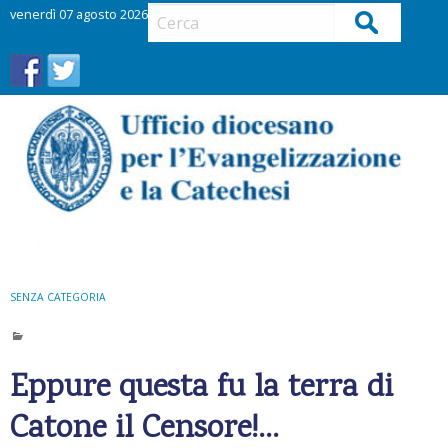
S
venerdì 07 agosto 2026
Cerca
k
i
p
t
o
c
o
n
t
Menu
e
n
t
SENZA CATEGORIA
Eppure questa fu la terra di
Catone il Censore!…