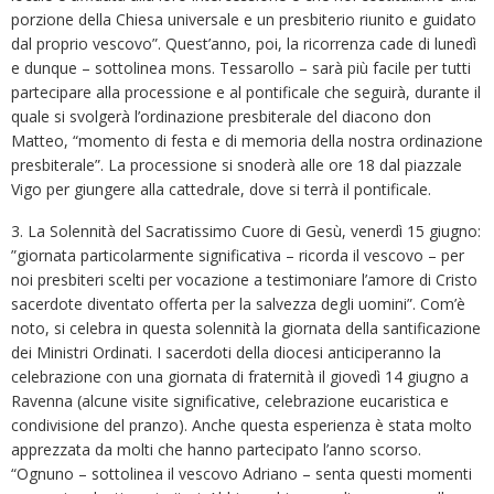
porzione della Chiesa universale e un presbiterio riunito e guidato
dal proprio vescovo”. Quest’anno, poi, la ricorrenza cade di lunedì
e dunque – sottolinea mons. Tessarollo – sarà più facile per tutti
partecipare alla processione e al pontificale che seguirà, durante il
quale si svolgerà l’ordinazione presbiterale del diacono don
Matteo, “momento di festa e di memoria della nostra ordinazione
presbiterale”. La processione si snoderà alle ore 18 dal piazzale
Vigo per giungere alla cattedrale, dove si terrà il pontificale.
3. La Solennità del Sacratissimo Cuore di Gesù, venerdì 15 giugno:
”giornata particolarmente significativa – ricorda il vescovo – per
noi presbiteri scelti per vocazione a testimoniare l’amore di Cristo
sacerdote diventato offerta per la salvezza degli uomini”. Com’è
noto, si celebra in questa solennità la giornata della santificazione
dei Ministri Ordinati. I sacerdoti della diocesi anticiperanno la
celebrazione con una giornata di fraternità il giovedì 14 giugno a
Ravenna (alcune visite significative, celebrazione eucaristica e
condivisione del pranzo). Anche questa esperienza è stata molto
apprezzata da molti che hanno partecipato l’anno scorso.
“Ognuno – sottolinea il vescovo Adriano – senta questi momenti