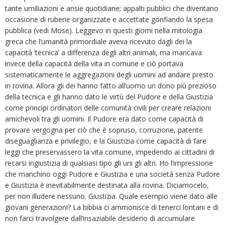
tante umiliazioni e ansie quotidiane; appalti pubblici che diventano
occasione di ruberie organizzate e accettate gonfiando la spesa
pubblica (vedi Mose). Leggevo in questi giorni nella mitologia
greca che l’umanità primordiale aveva ricevuto dagli dei la
capacità ‘tecnica’ a differenza degli altri animali, ma mancava
invece della capacità della vita in comune e ciò portava
sistematicamente le aggregazioni degli uomini ad andare presto
in rovina. Allora gli dei hanno fatto all’uomo un dono più prezioso
della tecnica e gli hanno dato le virtù del Pudore e della Giustizia
come princìpi ordinatori delle comunità civili per creare relazioni
amichevoli tra gli uomini. Il Pudore era dato come capacità di
provare vergogna per ciò che è sopruso, corruzione, patente
diseguaglianza e privilegio, e la Giustizia come capacità di fare
leggi che preservassero la vita comune, impedendo ai cittadini di
recarsi ingiustizia di qualsiasi tipo gli uni gli altri. Ho l’impressione
che manchino oggi Pudore e Giustizia e una società senza Pudore
e Giustizia è inevitabilmente destinata alla rovina. Diciamocelo,
per non illudere nessuno. Giustizia. Quale esempio viene dato alle
giovani generazioni? La bibbia ci ammonisce di tenerci lontani e di
non farci travolgere dall’insaziabile desiderio di accumulare