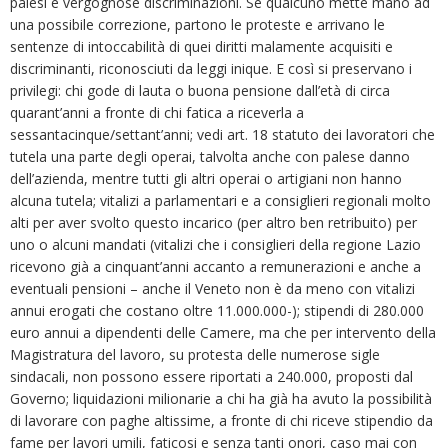
palesi e vergognose discriminazioni. Se qualcuno mette mano ad
una possibile correzione, partono le proteste e arrivano le
sentenze di intoccabilità di quei diritti malamente acquisiti e
discriminanti, riconosciuti da leggi inique. E così si preservano i
privilegi: chi gode di lauta o buona pensione dall’età di circa
quarant’anni a fronte di chi fatica a riceverla a
sessantacinque/settant’anni; vedi art. 18 statuto dei lavoratori che
tutela una parte degli operai, talvolta anche con palese danno
dell’azienda, mentre tutti gli altri operai o artigiani non hanno
alcuna tutela; vitalizi a parlamentari e a consiglieri regionali molto
alti per aver svolto questo incarico (per altro ben retribuito) per
uno o alcuni mandati (vitalizi che i consiglieri della regione Lazio
ricevono già a cinquant’anni accanto a remunerazioni e anche a
eventuali pensioni – anche il Veneto non è da meno con vitalizi
annui erogati che costano oltre 11.000.000-); stipendi di 280.000
euro annui a dipendenti delle Camere, ma che per intervento della
Magistratura del lavoro, su protesta delle numerose sigle
sindacali, non possono essere riportati a 240.000, proposti dal
Governo; liquidazioni milionarie a chi ha già ha avuto la possibilità
di lavorare con paghe altissime, a fronte di chi riceve stipendio da
fame per lavori umili, faticosi e senza tanti onori, caso mai con