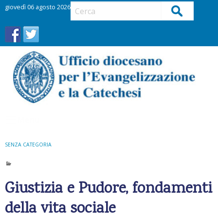
S
giovedì 06 agosto 2026
Cerca
k
i
p
t
o
c
o
n
t
Menu
e
n
t
SENZA CATEGORIA
Giustizia e Pudore, fondamenti
della vita sociale