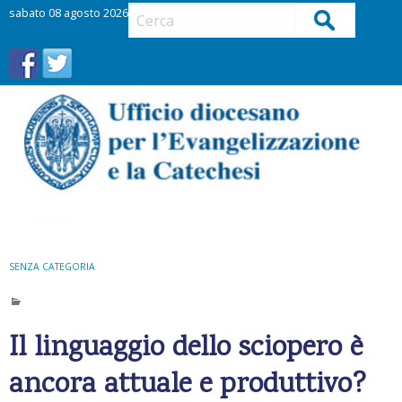
S
sabato 08 agosto 2026
Cerca
k
i
p
t
o
c
o
n
t
Menu
e
n
t
SENZA CATEGORIA
Il linguaggio dello sciopero è
ancora attuale e produttivo?