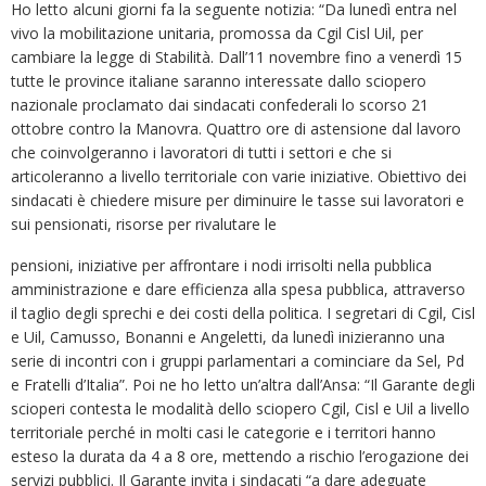
Ho letto alcuni giorni fa la seguente notizia: “Da lunedì entra nel
vivo la mobilitazione unitaria, promossa da Cgil Cisl Uil, per
cambiare la legge di Stabilità. Dall’11 novembre fino a venerdì 15
tutte le province italiane saranno interessate dallo sciopero
nazionale proclamato dai sindacati confederali lo scorso 21
ottobre contro la Manovra. Quattro ore di astensione dal lavoro
che coinvolgeranno i lavoratori di tutti i settori e che si
articoleranno a livello territoriale con varie iniziative. Obiettivo dei
sindacati è chiedere misure per diminuire le tasse sui lavoratori e
sui pensionati, risorse per rivalutare le
pensioni, iniziative per affrontare i nodi irrisolti nella pubblica
amministrazione e dare efficienza alla spesa pubblica, attraverso
il taglio degli sprechi e dei costi della politica. I segretari di Cgil, Cisl
e Uil, Camusso, Bonanni e Angeletti, da lunedì inizieranno una
serie di incontri con i gruppi parlamentari a cominciare da Sel, Pd
e Fratelli d’Italia”. Poi ne ho letto un’altra dall’Ansa: “Il Garante degli
scioperi contesta le modalità dello sciopero Cgil, Cisl e Uil a livello
territoriale perché in molti casi le categorie e i territori hanno
esteso la durata da 4 a 8 ore, mettendo a rischio l’erogazione dei
servizi pubblici. Il Garante invita i sindacati “a dare adeguate