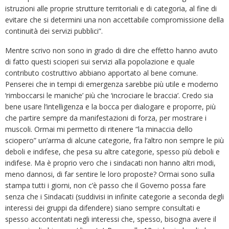
istruzioni alle proprie strutture territoriali e di categoria, al fine di
evitare che si determini una non accettabile compromissione della
continuità dei servizi pubblici”.
Mentre scrivo non sono in grado di dire che effetto hanno avuto
di fatto questi scioperi sui servizi alla popolazione e quale
contributo costruttivo abbiano apportato al bene comune.
Penserei che in tempi di emergenza sarebbe più utile e moderno
‘rimboccarsi le maniche’ più che ‘incrociare le braccia’. Credo sia
bene usare l’intelligenza e la bocca per dialogare e proporre, più
che partire sempre da manifestazioni di forza, per mostrare i
muscoli. Ormai mi permetto di ritenere “la minaccia dello
sciopero” un’arma di alcune categorie, fra l’altro non sempre le più
deboli e indifese, che pesa su altre categorie, spesso più deboli e
indifese. Ma è proprio vero che i sindacati non hanno altri modi,
meno dannosi, di far sentire le loro proposte? Ormai sono sulla
stampa tutti i giorni, non c’è passo che il Governo possa fare
senza che i Sindacati (suddivisi in infinite categorie a seconda degli
interessi dei gruppi da difendere) siano sempre consultati e
spesso accontentati negli interessi che, spesso, bisogna avere il