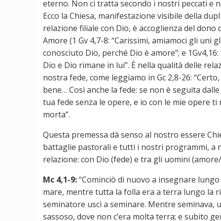
eterno. Non ci tratta secondo i nostri peccati e n
Ecco la Chiesa, manifestazione visibile della dup
relazione filiale con Dio, è accoglienza del dono d
Amore (1 Gv 4,7-8: “Carissimi, amiamoci gli uni 
conosciuto Dio, perché Dio è amore”; e 1Gv4,16: 
Dio e Dio rimane in lui”. È nella qualità delle re
nostra fede, come leggiamo in Gc 2,8-26: “Certo, 
bene… Così anche la fede: se non è seguita dalle
tua fede senza le opere, e io con le mie opere ti
morta”.
Questa premessa dà senso al nostro essere Chiesa
battaglie pastorali e tutti i nostri programmi, a 
relazione: con Dio (fede) e tra gli uomini (amore/
Mc 4,1-9:
“Cominciò di nuovo a insegnare lungo il 
mare, mentre tutta la folla era a terra lungo la 
seminatore uscì a seminare. Mentre seminava, una
sassoso, dove non c’era molta terra; e subito ge