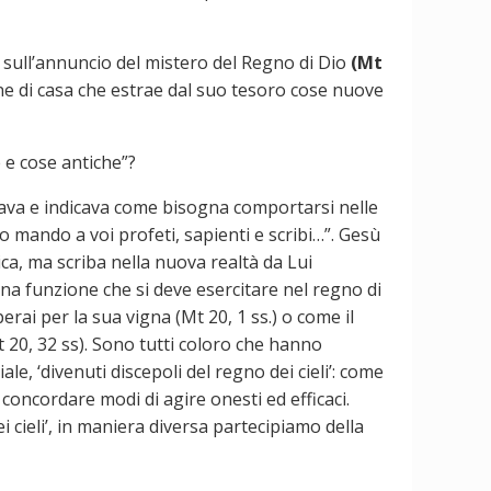
o sull’annuncio del mistero del Regno di Dio
(Mt
rone di casa che estrae dal suo tesoro cose nuove
 e cose antiche”?
gava e indicava come bisogna comportarsi nelle
 io mando a voi profeti, sapienti e scribi…”. Gesù
ica, ma scriba nella nuova realtà da Lui
 una funzione che si deve esercitare nel regno di
rai per la sua vigna (Mt 20, 1 ss.) o come il
t 20, 32 ss). Sono tutti coloro che hanno
iale, ‘divenuti discepoli del regno dei cieli’: come
concordare modi di agire onesti ed efficaci.
i cieli’, in maniera diversa partecipiamo della