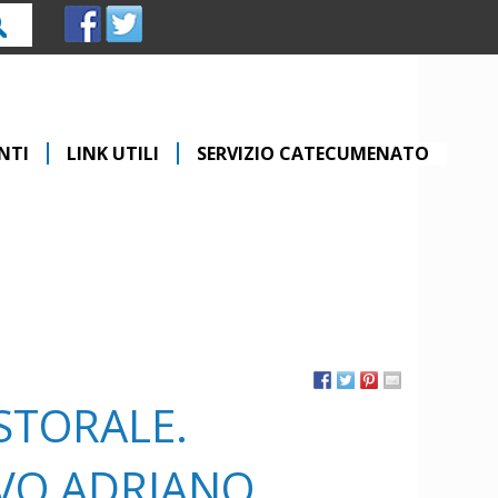
rca
NTI
LINK UTILI
SERVIZIO CATECUMENATO
STORALE.
OVO ADRIANO