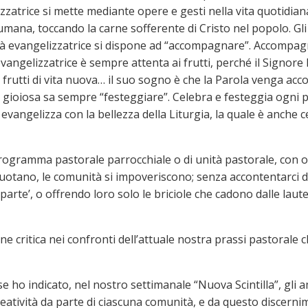
zatrice si mette mediante opere e gesti nella vita quotidiana 
 umana, toccando la carne sofferente di Cristo nel popolo. Gl
tà evangelizzatrice si dispone ad “accompagnare”. Accompagna
angelizzatrice è sempre attenta ai frutti, perché il Signore 
 frutti di vita nuova… il suo sogno è che la Parola venga acco
e gioiosa sa sempre “festeggiare”. Celebra e festeggia ogni p
evangelizza con la bellezza della Liturgia, la quale è anche c
programma pastorale parrocchiale o di unità pastorale, con obi
vuotano, le comunità si impoveriscono; senza accontentarci di ‘
disparte’, o offrendo loro solo le briciole che cadono dalle lau
one critica nei confronti dell’attuale nostra prassi pastorale 
e ho indicato, nel nostro settimanale “Nuova Scintilla”, gli 
atività da parte di ciascuna comunità, e da questo discernim