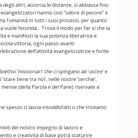
degli altri, accorcia le distanze, si abbassa fino
i evangelizzatori hanno così “odore di pecore” e
 l’umanità in tutti i suoi processi, per quanto
la vuole feconda… Trova il modo per far sì che la
lta e manifesti la sua potenza liberatrice e
iccola vittoria, ogni passo avanti
elebrazione dell’attività evangelizzatrice e fonte
ettivi ‘missionari’ che ci spingano ad ‘uscire’ e
stare bene tra noi’, nelle nostre ‘cerchie’,
te mense (della Parola e del Pane) riservate a
che spesso ci lascia insoddisfatti o che troviamo
ambiti del nostro impegno di lavoro e
ento e creatività di base potrà scaturire