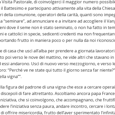
la Visita Pastorale, di coinvolgerci il maggior numero possibil
il Battesimo e partecipano attivamente alla vita della Chiesa:
i della comunione, operatori della carità, quanti sono impegn
e a “seminare”, ad annunciare e a invitare ad accogliere il Va
reni dove il seme non è stato seminato, o non ha fatto in te
stiani e cattolici in specie, sedicenti credenti ma non frequen
a portando frutto in maniera poco o per nulla da noi riconosci
ne di casa che uscì all’alba per prendere a giornata lavorator
to poi verso le nove del mattino, ne vide altri che stavano in
 Ed essi andarono. Uscì di nuovo verso mezzogiorno, e verso le
 loro: “Perché ve ne state qui tutto il giorno senza far niente?
lla vigna””.
a figura del padrone di una vigna che esce a cercare operai e
oi discepoli di fare altrettanto. Ascoltiamo ancora papa Franc
iniziativa, che si coinvolgono, che accompagnano, che frutti
ere l’iniziativa senza paura, andare incontro, cercare i lonta
e di offrire misericordia, frutto dell’aver sperimentato l’infin