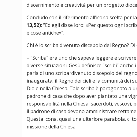
discernimento e creatività per un progetto dioc
Concludo con il riferimento all’icona scelta per 
13,52)
: “Ed egli disse loro: «Per questo ogni scr
e cose antiche»”.
Chi è lo scriba divenuto discepolo del Regno? D
– “Scriba” era uno che sapeva leggere e scriver
diverse situazioni. Gesù definisce “scribi” anche 
parla di uno scriba ‘divenuto discepolo del regno 
inaugurata, il Regno dei cieli e la comunità dei 
Dio e nella Chiesa. Tale scriba è paragonato a un
padrone di casa che dopo aver piantato una vigna 
responsabilità nella Chiesa, sacerdoti, vescovi, pap
il padrone di casa devono amministrare rettament
Questa icona, quasi una ulteriore parabola, ci toc
missione della Chiesa.