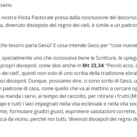
esano.
la nostra Visita Pastorale presa dalla conclusione del discors
iba, divenuto discepolo del regno dei cieli, è simile a un pad
i che tesoro parla Gesù? E cosa intende Gesù per “cose nuove
e, specialmente uno che conosceva bene le Scritture, le spie
i propri discepoli, come dice anche in
Mt 23,34
: “Perciò ecco,
dei cieli’, quindi non solo di uno scriba della tradizione ebra
suoi discepoli. Dunque, possiamo dire, ci sono scribi di Gesù,
 padrone di casa, come quello che va al mattino a cercare ope
manda i servi, al tempo del raccolto, per ritirare i frutti (M
i e tutti i laici impegnati nella vita ecclesiale e nella vita soc
e, formulare giudizi giusti, esprimere valutazioni corrette, 
ca da vicino, perché noi tutti, ‘divenuti discepoli del regno de