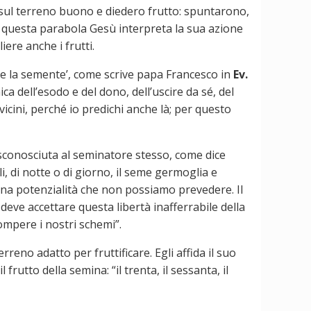
ro sul terreno buono e diedero frutto: spuntarono,
Con questa parabola Gesù interpreta la sua azione
ere anche i frutti.
are la semente’, come scrive papa Francesco in
Ev.
 dell’esodo e del dono, dell’uscire da sé, del
icini, perché io predichi anche là; per questo
 sconosciuta al seminatore stesso, come dice
, di notte o di giorno, il seme germoglia e
una potenzialità che non possiamo prevedere. Il
eve accettare questa libertà inafferrabile della
rompere i nostri schemi”.
rreno adatto per fruttificare. Egli affida il suo
rutto della semina: “il trenta, il sessanta, il