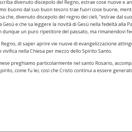
lo scriba divenuto discepolo del Regno, estrae cose nuove e 
mo buono dal suo buon tesoro trae fuori cose buone, mentre
ba che, divenuto discepolo del regno dei cieli, “estrae dal su
 Gesù e che sa leggere la novità di Gesù nella fedeltà alla Pa
non dunque un puro ripetitore del passato, ma rimanendovi fed
 Regno, di saper aprire vie nuove di evangelizzazione atting
ivifica nella Chiesa per mezzo dello Spirito Santo.
mese preghiamo particolarmente nel santo Rosario, accompa
 Spirito, come fu lei, così che Cristo continui a essere gener