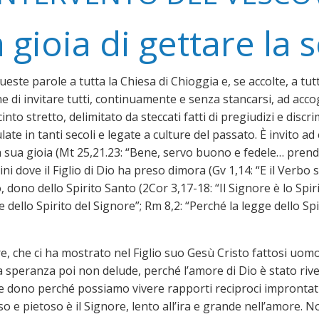
 gioia di gettare la
ueste parole a tutta la Chiesa di Chioggia e, se accolte, a tu
one di invitare tutti, continuamente e senza stancarsi, ad acco
to stretto, delimitato da steccati fatti di pregiudizi e discr
late in tanti secoli e legate a culture del passato. È invito a
la sua gioia (Mt 25,21.23: “Bene, servo buono e fedele… prend
i dove il Figlio di Dio ha preso dimora (Gv 1,14: “E il Verbo 
, dono dello Spirito Santo (2Cor 3,17-18: “Il Signore è lo Spirit
ello Spirito del Signore”; Rm 8,2: “Perché la legge dello Spiri
 che ci ha mostrato nel Figlio suo Gesù Cristo fattosi uomo
La speranza poi non delude, perché l’amore di Dio è stato riv
e dono perché possiamo vivere rapporti reciproci improntati a
so e pietoso è il Signore, lento all’ira e grande nell’amore. 