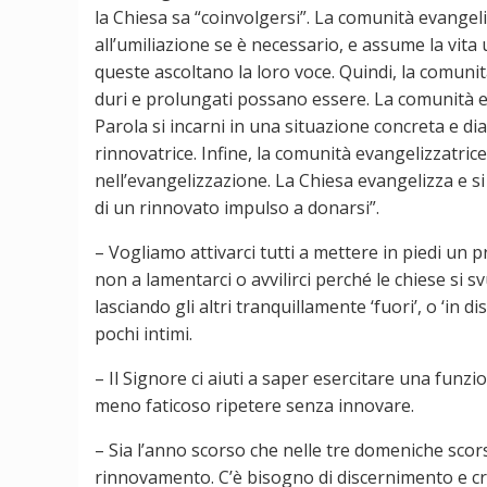
la Chiesa sa “coinvolgersi”. La comunità evangeliz
all’umiliazione se è necessario, e assume la vita
queste ascoltano la loro voce. Quindi, la comuni
duri e prolungati possano essere. La comunità ev
Parola si incarni in una situazione concreta e dia
rinnovatrice. Infine, la comunità evangelizzatric
nell’evangelizzazione. La Chiesa evangelizza e si 
di un rinnovato impulso a donarsi”.
– Vogliamo attivarci tutti a mettere in piedi un 
non a lamentarci o avvilirci perché le chiese si s
lasciando gli altri tranquillamente ‘fuori’, o ‘in 
pochi intimi.
– Il Signore ci aiuti a saper esercitare una funzi
meno faticoso ripetere senza innovare.
– Sia l’anno scorso che nelle tre domeniche scors
rinnovamento. C’è bisogno di discernimento e cre