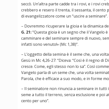
seccò. Un’altra parte cadde tra i rovi, e i rovi 
crebbero e resero il trenta, il sessanta, il cento
di evangelizzatore come un “uscire a seminare”. C
– Dovremmo ricuperare la gioia e la dinamica del
G. 21:
“Questa gioia è un segno che il Vangelo è s
camminare e del seminare sempre di nuovo, sempre
infatti sono venuto!» (Mc 1,38)”.
– L’oggetto della semina è il seme che, una volt
Gesù in Mc 4,26-27: “Diceva: “Così è il regno di 
cresce. Come, egli stesso non lo sa”. Così com
Vangelo parla di un seme che, una volta seminato
Parola, che è efficace a suo modo, e in forme mol
– Il seminatore non rinuncia a seminare in tutti i 
seme a tutto il terreno, senza esclusione e poi att
cento per uno”.