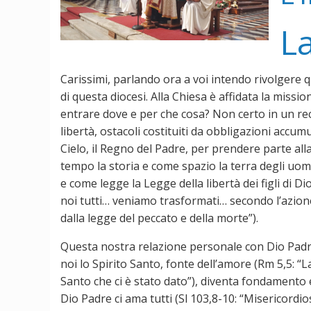
La
Carissimi, parlando ora a voi intendo rivolgere q
di questa diocesi. Alla Chiesa è affidata la missi
entrare dove e per che cosa? Non certo in un recin
libertà, ostacoli costituiti da obbligazioni accumu
Cielo, il Regno del Padre, per prendere parte al
tempo la storia e come spazio la terra degli uomin
e come legge la Legge della libertà dei figli di Dio
noi tutti… veniamo trasformati… secondo l’azione d
dalla legge del peccato e della morte”).
Questa nostra relazione personale con Dio Padre,
noi lo Spirito Santo, fonte dell’amore (Rm 5,5: “
Santo che ci è stato dato”), diventa fondamento 
Dio Padre ci ama tutti (Sl 103,8-10: “Misericordio