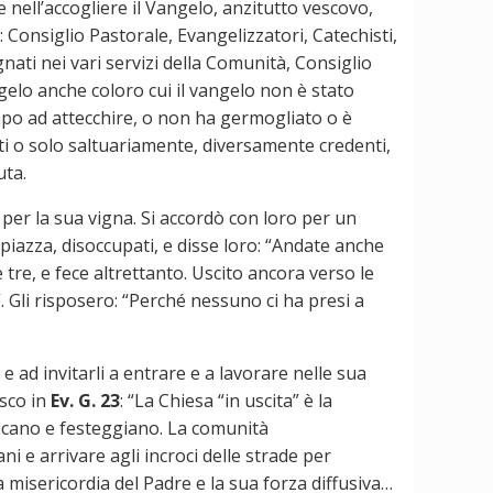
e nell’accogliere il Vangelo, anzitutto vescovo,
 Consiglio Pastorale, Evangelizzatori, Catechisti,
ati nei vari servizi della Comunità, Consiglio
ngelo anche coloro cui il vangelo non è stato
mpo ad attecchire, o non ha germogliato o è
tanti o solo saltuariamente, diversamente credenti,
uta.
i per la sua vigna. Si accordò con loro per un
 piazza, disoccupati, e disse loro: “Andate anche
 tre, e fece altrettanto. Uscito ancora verso le
”. Gli risposero: “Perché nessuno ci ha presi a
 ad invitarli a entrare e a lavorare nelle sua
esco in
Ev. G. 23
: “La Chiesa “in uscita” è la
ficano e festeggiano. La comunità
ni e arrivare agli incroci delle strade per
ita misericordia del Padre e la sua forza diffusiva…