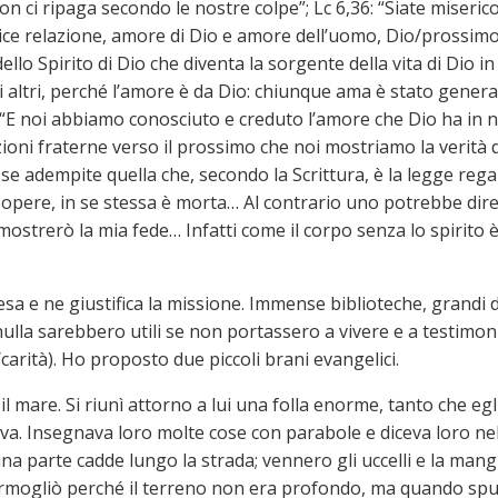
on ci ripaga secondo le nostre colpe”; Lc 6,36: “Siate miseric
lice relazione, amore di Dio e amore dell’uomo, Dio/prossimo
ello Spirito di Dio che diventa la sorgente della vita di Dio i
gli altri, perché l’amore è da Dio: chiunque ama è stato gen
“E noi abbiamo conosciuto e creduto l’amore che Dio ha in n
lazioni fraterne verso il prossimo che noi mostriamo la verità d
se adempite quella che, secondo la Scrittura, è la legge rega
 opere, in se stessa è morta… Al contrario uno potrebbe dire:
 mostrerò la mia fede… Infatti come il corpo senza lo spirito 
 e ne giustifica la missione. Immense biblioteche, grandi di
nulla sarebbero utili se non portassero a vivere e a testimoni
carità). Ho proposto due piccoli brani evangelici.
mare. Si riunì attorno a lui una folla enorme, tanto che egli
riva. Insegnava loro molte cose con parabole e diceva loro ne
 parte cadde lungo la strada; vennero gli uccelli e la mang
rmogliò perché il terreno non era profondo, ma quando spuntò