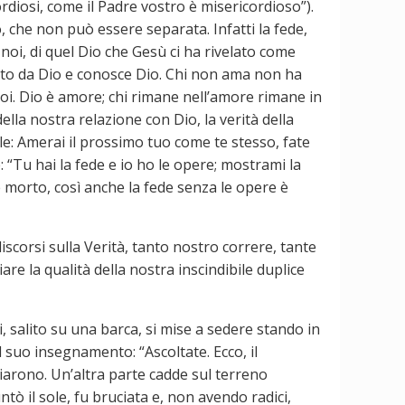
ordiosi, come il Padre vostro è misericordioso”).
, che non può essere separata. Infatti la fede,
n noi, di quel Dio che Gesù ci ha rivelato come
erato da Dio e conosce Dio. Chi non ama non ha
oi. Dio è amore; chi rimane nell’amore rimane in
ella nostra relazione con Dio, la verità della
le: Amerai il prossimo tuo come te stesso, fate
 “Tu hai la fede e io ho le opere; mostrami la
è morto, così anche la fede senza le opere è
scorsi sulla Verità, tanto nostro correre, tante
are la qualità della nostra inscindibile duplice
, salito su una barca, si mise a sedere stando in
l suo insegnamento: “Ascoltate. Ecco, il
iarono. Un’altra parte cadde sul terreno
 il sole, fu bruciata e, non avendo radici,