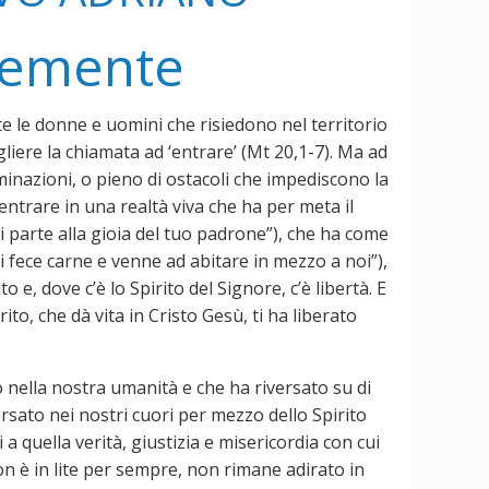
 semente
tte le donne e uomini che risiedono nel territorio
gliere la chiamata ad ‘entrare’ (Mt 20,1-7). Ma ad
iminazioni, o pieno di ostacoli che impediscono la
d entrare in una realtà viva che ha per meta il
i parte alla gioia del tuo padrone”), che ha come
si fece carne e venne ad abitare in mezzo a noi”),
o e, dove c’è lo Spirito del Signore, c’è libertà. E
to, che dà vita in Cristo Gesù, ti ha liberato
 nella nostra umanità e che ha riversato su di
ersato nei nostri cuori per mezzo dello Spirito
 quella verità, giustizia e misericordia con cui
Non è in lite per sempre, non rimane adirato in