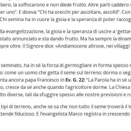
crebbero, la soffocarono e non diede frutto. Altre parti cadde
 per uno”. E diceva: “Chi ha orecchi per ascoltare, ascolti!”. 
hi semina ha in cuore la gioia e la speranza di poter raccogli
la evangelizzazione, la gioia e la speranza di uscire a ‘gett
tato annunciato e sta dando frutto. Ma ha sempre la dinamica
 oltre. Il Signore dice: «Andiamocene altrove, nei villaggi v
a seminato, ha in sé la forza di germogliare in forma spesso
Dio: come un uomo che getta il seme sul terreno; dorma o vegli
menta ancora papa Francesco in
Ev. G. 22:
“La Parola ha in sé 
, cresce da sé anche quando l’agricoltore dorme. La Chiesa d
to diverse, tali da sfuggire spesso alle nostre previsioni e 
tipi di terreno, anche se sa che non tutto il seme troverà il te
ende fiducioso. E l’evangelista Marco registra in crescendo il f