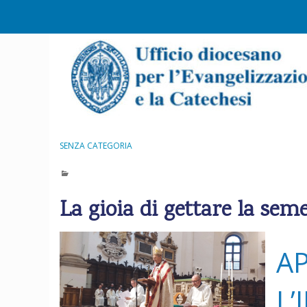
S
k
i
p
t
o
c
o
n
SENZA CATEGORIA
t
e
n
La gioia di gettare la sem
t
A
L