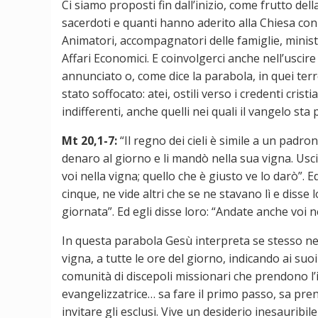
Ci siamo proposti fin dall’inizio, come frutto del
sacerdoti e quanti hanno aderito alla Chiesa con 
Animatori, accompagnatori delle famiglie, ministr
Affari Economici. E coinvolgerci anche nell’uscir
annunciato o, come dice la parabola, in quei ter
stato soffocato: atei, ostili verso i credenti cri
indifferenti, anche quelli nei quali il vangelo st
Mt 20,1-7:
“Il regno dei cieli è simile a un padro
denaro al giorno e li mandò nella sua vigna. Usci
voi nella vigna; quello che è giusto ve lo darò”.
cinque, ne vide altri che se ne stavano lì e disse
giornata”. Ed egli disse loro: “Andate anche voi ne
In questa parabola Gesù interpreta se stesso nell
vigna, a tutte le ore del giorno, indicando ai su
comunità di discepoli missionari che prendono l’
evangelizzatrice… sa fare il primo passo, sa prend
invitare gli esclusi. Vive un desiderio inesauribil