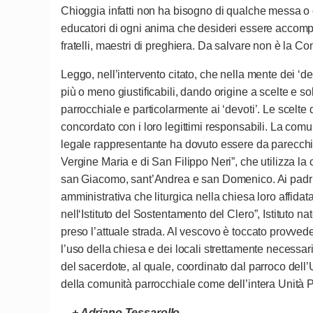
Chioggia infatti non ha bisogno di qualche messa o c
educatori di ogni anima che desideri essere accompagna
fratelli, maestri di preghiera. Da salvare non è la Co
Leggo, nell’intervento citato, che nella mente dei ‘d
più o meno giustificabili, dando origine a scelte e s
parrocchiale e particolarmente ai ‘devoti’. Le scelte
concordato con i loro legittimi responsabili. La comun
legale rappresentante ha dovuto essere da parecchi 
Vergine Maria e di San Filippo Neri”, che utilizza la 
san Giacomo, sant’Andrea e san Domenico. Ai padri è 
amministrativa che liturgica nella chiesa loro affidata
nell‘Istituto del Sostentamento del Clero”, Istituto na
preso l’attuale strada. Al vescovo è toccato provvede
l’uso della chiesa e dei locali strettamente necessar
del sacerdote, al quale, coordinato dal parroco dell’Uni
della comunità parrocchiale come dell’intera Unità P
+ Adriano Tessarollo