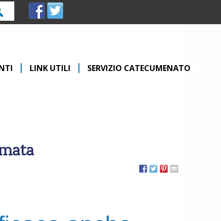
rca
NTI
LINK UTILI
SERVIZIO CATECUMENATO
amata