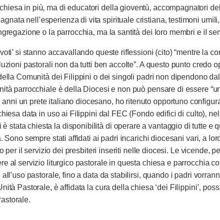
hiesa in più, ma di educatori della gioventù, accompagnatori dell
ta nell’esperienza di vita spirituale cristiana, testimoni umili, s
ngregazione o la parrocchia, ma la santità dei loro membri e il serv
evoti’ si stanno accavallando queste riflessioni (cito) “mentre la 
oluzioni pastorali non da tutti ben accolte”. A questo punto credo
 della Comunità dei Filippini o dei singoli padri non dipendono dal
ità parrocchiale è della Diocesi e non può pensare di essere “un’is
anni un prete italiano diocesano, ho ritenuto opportuno configur
chiesa data in uso ai Filippini dal FEC (Fondo edifici di culto), ne
stata chiesta la disponibilità di operare a vantaggio di tutte e 
. Sono sempre stati affidati ai padri incarichi diocesani vari, a lo
to per il servizio dei presbiteri inseriti nelle diocesi. Le vicende,
re al servizio liturgico pastorale in questa chiesa e parrocchia co
i all’uso pastorale, fino a data da stabilirsi, quando i padri vorr
tà Pastorale, è affidata la cura della chiesa ‘dei Filippini’, possa o
astorale.