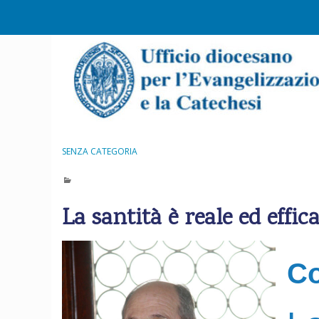
S
k
i
p
t
o
c
o
n
SENZA CATEGORIA
t
e
n
La santità è reale ed eff
t
C