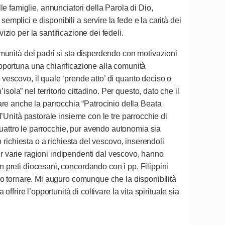
e famiglie, annunciatori della Parola di Dio,
emplici e disponibili a servire la fede e la carità dei
izio per la santificazione dei fedeli.
comunità dei padri si sta disperdendo con motivazioni
 opportuna una chiarificazione alla comunità
 vescovo, il quale ‘prende atto’ di quanto deciso o
ola” nel territorio cittadino. Per questo, dato che il
are anche la parrocchia “Patrocinio della Beata
ll’Unità pastorale insieme con le tre parrocchie di
quattro le parrocchie, pur avendo autonomia sia
ro richiesta o a richiesta del vescovo, inserendoli
 per varie ragioni indipendenti dal vescovo, hanno
n preti diocesani, concordando con i pp. Filippini
anno tornare. Mi auguro comunque che la disponibilità
ffrire l’opportunità di coltivare la vita spirituale sia