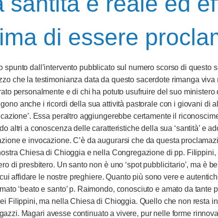
 santità è reale ed e
ima di essere procla
 spunto dall’intervento pubblicato sul numero scorso di questo s
zo che la testimonianza data da questo sacerdote rimanga viva nel
rato personalmente e di chi ha potuto usufruire del suo ministero d
ono anche i ricordi della sua attività pastorale con i giovani di al
ficazione’. Essa peraltro aggiungerebbe certamente il riconoscimen
do altri a conoscenza delle caratteristiche della sua ‘santità’ e 
zione e invocazione. C’è da augurarsi che da questa proclamazio
nostra Chiesa di Chioggia e nella Congregazione di pp. Filippini, a
ero di presbitero. Un santo non è uno ‘spot pubblicitario’, ma è be
 cui affidare le nostre preghiere. Quanto più sono vere e autentich
amato ‘beato e santo’ p. Raimondo, conosciuto e amato da tante p
 Filippini, ma nella Chiesa di Chioggia. Quello che non resta in
 ragazzi. Magari avesse continuato a vivere, pur nelle forme rinnov