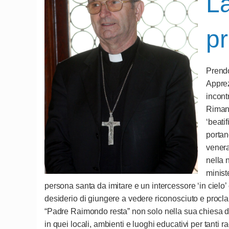
La
pr
Prendo
Apprez
incont
Rimang
‘beati
portan
venera
nella 
minist
persona santa da imitare e un intercessore ‘in cielo’
desiderio di giungere a vedere riconosciuto e procl
“Padre Raimondo resta” non solo nella sua chiesa dei
in quei locali, ambienti e luoghi educativi per tanti