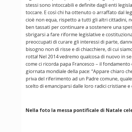
stessi sono intoccabili e definite dagli enti legisla
toccare. E così chi ha ottenuto o arraffato dal leg
cioè non equa, rispetto a tutti gli altri cittadin
ben tassati per continuare a sostenere una spesa 
sbrigarsi a fare riforme legislative e costituzi
preoccupati di curare gli interessi di parte, dann
bisogno non di risse e di chiacchiere, di cui sia
rotta! Nel 2014 vedremo qualcosa di nuovo in se
come ci ricorda papa Francesco – il fondamento del
giornata mondiale della pace: “Appare chiaro che 
priva del riferimento ad un Padre comune, quale 
scelto di emanciparsi dalle loro radici cristian
Nella foto la messa pontificale di Natale cel