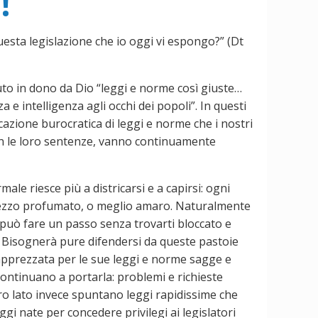
!
esta legislazione che io oggi vi espongo?” (Dt
to in dono da Dio “leggi e norme così giuste…
 e intelligenza agli occhi dei popoli”. In questi
icazione burocratica di leggi e norme che i nostri
ci con le loro sentenze, vanno continuamente
le riesce più a districarsi e a capirsi: ogni
prezzo profumato, o meglio amaro. Naturalmente
 si può fare un passo senza trovarti bloccato e
e! Bisognerà pure difendersi da queste pastoie
e apprezzata per le sue leggi e norme sagge e
e continuano a portarla: problemi e richieste
tro lato invece spuntano leggi rapidissime che
eggi nate per concedere privilegi ai legislatori