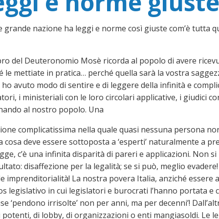
eggi e norme giuste
e grande nazione ha leggi e norme così giuste com’è tutta qu
ibro del Deuteronomio Mosè ricorda al popolo di avere ricevu
 le mettiate in pratica… perché quella sarà la vostra saggezza
 ho avuto modo di sentire e di leggere della infinità e compl
atori, i ministeriali con le loro circolari applicative, i giudi
nando al nostro popolo. Una
ione complicatissima nella quale quasi nessuna persona norma
la cosa deve essere sottoposta a ‘esperti’ naturalmente a 
 legge, c’è una infinita disparità di pareri e applicazioni. Non
ltato: disaffezione per la legalità; se si può, meglio evader
uale imprenditorialità! La nostra povera Italia, anziché esser
caos legislativo in cui legislatori e burocrati l’hanno portata 
e ‘pendono irrisolte’ non per anni, ma per decenni’! Dall’al
i potenti, di lobby, di organizzazioni o enti mangiasoldi. Le l