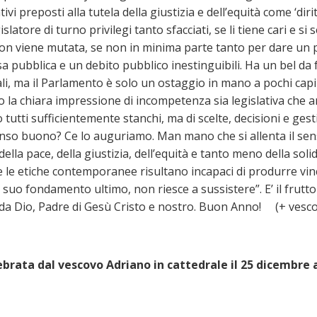
tivi preposti alla tutela della giustizia e dell’equità come ‘dir
islatore di turno privilegi tanto sfacciati, se li tiene cari e s
i, non viene mutata, se non in minima parte tanto per dare un 
pubblica e un debito pubblico inestinguibili. Ha un bel da fa
onali, ma il Parlamento è solo un ostaggio in mano a pochi ca
o la chiara impressione di incompetenza sia legislativa che am
mo tutti sufficientemente stanchi, ma di scelte, decisioni e g
nso buono? Ce lo auguriamo. Man mano che si allenta il sens
la pace, della giustizia, dell’equità e tanto meno della solid
le etiche contemporanee risultano incapaci di produrre vinco
suo fondamento ultimo, non riesce a sussistere”. E’ il frutto
e e da Dio, Padre di Gesù Cristo e nostro. Buon Anno! (+ vesc
ebrata dal vescovo Adriano in cattedrale il 25 dicembre 