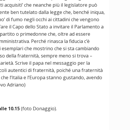
itti acquisiti’ che neanche più il legislatore può
i sente ben tutelato dalla legge che, benché iniqua,
po’ di fumo negli occhi ai cittadini che vengono
re il Capo dello Stato a invitare il Parlamento a
pipartito o primedonne che, oltre ad essere
ministrativa. Perché rinasca la fiducia c’è
esti esemplari che mostrino che si sta cambiando
o della fraternità, sempre meno si trova –
arietà. Scrive il papa nel messaggio per la
li autentici di fraternità, poiché una fraternità
 che l’Italia e l’Europa stanno gustando, avendo
ovo Adriano)
alle 10.15
(foto Donaggio).