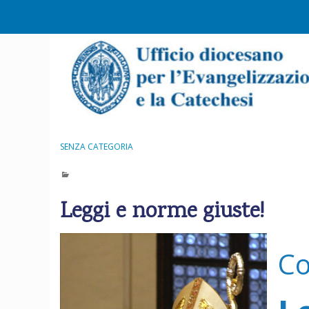
S
k
i
p
t
o
c
o
n
SENZA CATEGORIA
t
e
n
Leggi e norme giuste!
t
C