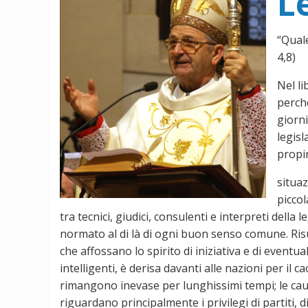
L
“Qual
4,8)
Nel l
perché
giorni
legisl
propi
situaz
picco
tra tecnici, giudici, consulenti e interpreti della
normato al di là di ogni buon senso comune. Risu
che affossano lo spirito di iniziativa e di event
intelligenti, è derisa davanti alle nazioni per il 
rimangono inevase per lunghissimi tempi; le caus
riguardano principalmente i privilegi di partiti, d