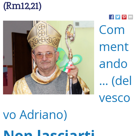
(Rm12,21)
Com
ment
ando
… (del
vesco
vo Adriano)
Non lasciarti