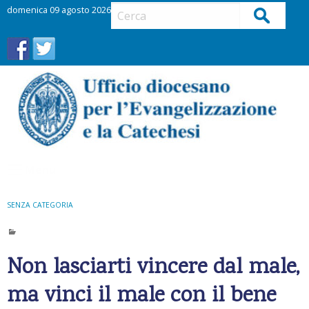
S
domenica 09 agosto 2026
Cerca
k
i
p
t
o
c
o
n
t
Menu
e
n
t
SENZA CATEGORIA
Non lasciarti vincere dal male,
ma vinci il male con il bene