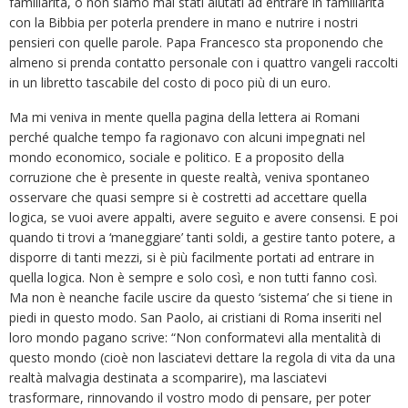
familiarità, o non siamo mai stati aiutati ad entrare in familiarità
con la Bibbia per poterla prendere in mano e nutrire i nostri
pensieri con quelle parole. Papa Francesco sta proponendo che
almeno si prenda contatto personale con i quattro vangeli raccolti
in un libretto tascabile del costo di poco più di un euro.
Ma mi veniva in mente quella pagina della lettera ai Romani
perché qualche tempo fa ragionavo con alcuni impegnati nel
mondo economico, sociale e politico. E a proposito della
corruzione che è presente in queste realtà, veniva spontaneo
osservare che quasi sempre si è costretti ad accettare quella
logica, se vuoi avere appalti, avere seguito e avere consensi. E poi
quando ti trovi a ‘maneggiare’ tanti soldi, a gestire tanto potere, a
disporre di tanti mezzi, si è più facilmente portati ad entrare in
quella logica. Non è sempre e solo così, e non tutti fanno così.
Ma non è neanche facile uscire da questo ‘sistema’ che si tiene in
piedi in questo modo. San Paolo, ai cristiani di Roma inseriti nel
loro mondo pagano scrive: “Non conformatevi alla mentalità di
questo mondo (cioè non lasciatevi dettare la regola di vita da una
realtà malvagia destinata a scomparire), ma lasciatevi
trasformare, rinnovando il vostro modo di pensare, per poter