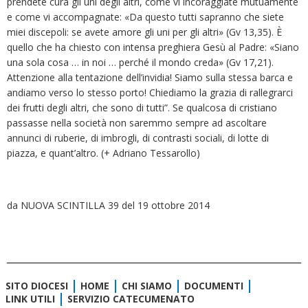
prendete cura gli uni degli altri, come vi incoraggiate mutuamente
e come vi accompagnate: «Da questo tutti sapranno che siete
miei discepoli: se avete amore gli uni per gli altri» (Gv 13,35). È
quello che ha chiesto con intensa preghiera Gesù al Padre: «Siano
una sola cosa … in noi … perché il mondo creda» (Gv 17,21).
Attenzione alla tentazione dell’invidia! Siamo sulla stessa barca e
andiamo verso lo stesso porto! Chiediamo la grazia di rallegrarci
dei frutti degli altri, che sono di tutti”. Se qualcosa di cristiano
passasse nella società non saremmo sempre ad ascoltare
annunci di ruberie, di imbrogli, di contrasti sociali, di lotte di
piazza, e quant’altro. (+ Adriano Tessarollo)
da NUOVA SCINTILLA 39 del 19 ottobre 2014
SITO DIOCESI
HOME
CHI SIAMO
DOCUMENTI
LINK UTILI
SERVIZIO CATECUMENATO