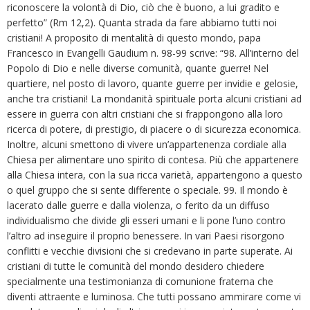
riconoscere la volontà di Dio, ciò che è buono, a lui gradito e
perfetto” (Rm 12,2). Quanta strada da fare abbiamo tutti noi
cristiani! A proposito di mentalità di questo mondo, papa
Francesco in Evangelli Gaudium n. 98-99 scrive: “98. All’interno del
Popolo di Dio e nelle diverse comunità, quante guerre! Nel
quartiere, nel posto di lavoro, quante guerre per invidie e gelosie,
anche tra cristiani! La mondanità spirituale porta alcuni cristiani ad
essere in guerra con altri cristiani che si frappongono alla loro
ricerca di potere, di prestigio, di piacere o di sicurezza economica.
Inoltre, alcuni smettono di vivere un’appartenenza cordiale alla
Chiesa per alimentare uno spirito di contesa. Più che appartenere
alla Chiesa intera, con la sua ricca varietà, appartengono a questo
o quel gruppo che si sente differente o speciale. 99. Il mondo è
lacerato dalle guerre e dalla violenza, o ferito da un diffuso
individualismo che divide gli esseri umani e li pone l’uno contro
l’altro ad inseguire il proprio benessere. In vari Paesi risorgono
conflitti e vecchie divisioni che si credevano in parte superate. Ai
cristiani di tutte le comunità del mondo desidero chiedere
specialmente una testimonianza di comunione fraterna che
diventi attraente e luminosa. Che tutti possano ammirare come vi