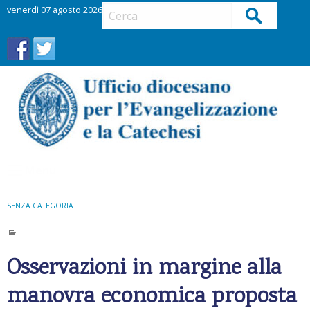
S
venerdì 07 agosto 2026
Cerca
k
i
p
t
o
c
o
n
t
Menu
e
n
t
SENZA CATEGORIA
Osservazioni in margine alla
manovra economica proposta