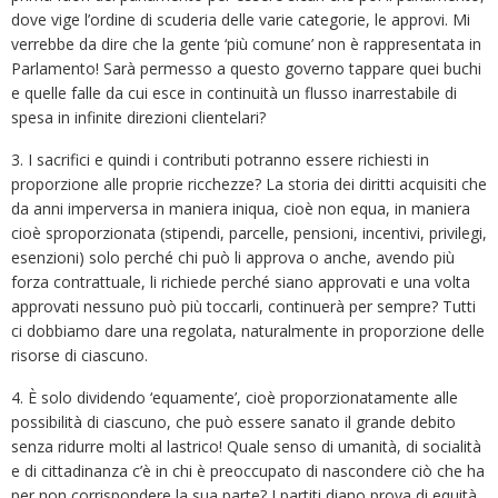
dove vige l’ordine di scuderia delle varie categorie, le approvi. Mi
verrebbe da dire che la gente ‘più comune’ non è rappresentata in
Parlamento! Sarà permesso a questo governo tappare quei buchi
e quelle falle da cui esce in continuità un flusso inarrestabile di
spesa in infinite direzioni clientelari?
3. I sacrifici e quindi i contributi potranno essere richiesti in
proporzione alle proprie ricchezze? La storia dei diritti acquisiti che
da anni imperversa in maniera iniqua, cioè non equa, in maniera
cioè sproporzionata (stipendi, parcelle, pensioni, incentivi, privilegi,
esenzioni) solo perché chi può li approva o anche, avendo più
forza contrattuale, li richiede perché siano approvati e una volta
approvati nessuno può più toccarli, continuerà per sempre? Tutti
ci dobbiamo dare una regolata, naturalmente in proporzione delle
risorse di ciascuno.
4. È solo dividendo ‘equamente’, cioè proporzionatamente alle
possibilità di ciascuno, che può essere sanato il grande debito
senza ridurre molti al lastrico! Quale senso di umanità, di socialità
e di cittadinanza c’è in chi è preoccupato di nascondere ciò che ha
per non corrispondere la sua parte? I partiti diano prova di equità