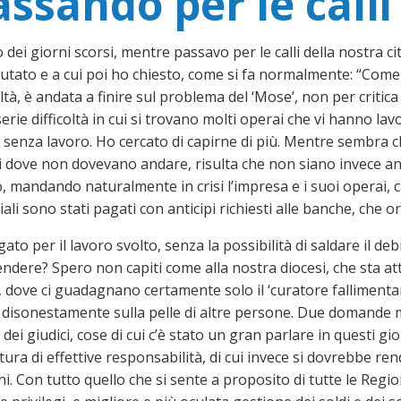
assando per le calli
 dei giorni scorsi, mentre passavo per le calli della nostra ci
lutato e a cui poi ho chiesto, come si fa normalmente: “Come
oltà, è andata a finire sul problema del ‘Mose’, non per criti
serie difficoltà in cui si trovano molti operai che vi hanno l
senza lavoro. Ho cercato di capirne di più. Mentre sembra che
 dove non dovevano andare, risulta che non siano invece anco
, mandando naturalmente in crisi l’impresa e i suoi operai, 
ali sono stati pagati con anticipi richiesti alle banche, che or
gato per il lavoro svolto, senza la possibilità di saldare il d
dere? Spero non capiti come alla nostra diocesi, che sta at
, dove ci guadagnano certamente solo il ‘curatore fallimentare
a disonestamente sulla pelle di altre persone. Due domande
i giudici, cose di cui c’è stato un gran parlare in questi gior
a di effettive responsabilità, di cui invece si dovrebbe rend
oni. Con tutto quello che si sente a proposito di tutte le Reg