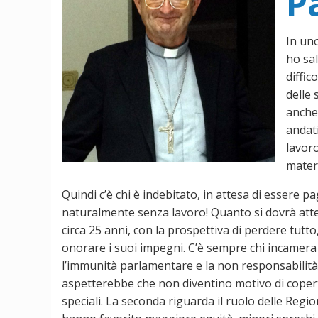
P
In uno
ho sa
diffic
delle 
anche 
andati
lavoro
materi
Quindi c’è chi è indebitato, in attesa di essere pa
naturalmente senza lavoro! Quanto si dovrà atten
circa 25 anni, con la prospettiva di perdere tutto
onorare i suoi impegni. C’è sempre chi incamer
l’immunità parlamentare e la non responsabilità de
aspetterebbe che non diventino motivo di copertur
speciali. La seconda riguarda il ruolo delle Regi