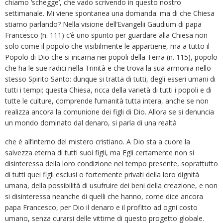
chiamo ‘schegge’, che vado scrivendo in questo nostro
settimanale. Mi viene spontanea una domanda: ma di che Chiesa
stiamo parlando? Nella visione dell’Evangelii Gaudium di papa
Francesco (n. 111) c’è uno spunto per guardare alla Chiesa non
solo come il popolo che visibilmente le appartiene, ma a tutto il
Popolo di Dio che si incarna nei popoli della Terra (n. 115), popolo
che ha le sue radici nella Trinità e che trova la sua armonia nello
stesso Spirito Santo: dunque si tratta di tutti, degli esseri umani di
tutti i tempi; questa Chiesa, ricca della varietà di tutti i popoli e di
tutte le culture, comprende l’umanità tutta intera, anche se non
realizza ancora la comunione dei figli di Dio. Allora se si denuncia
un mondo dominato dal denaro, si parla di una realtà
che è all’interno del mistero cristiano. A Dio sta a cuore la
salvezza eterna di tutti suoi figli, ma Egli certamente non si
disinteressa della loro condizione nel tempo presente, soprattutto
di tutti quei figli esclusi o fortemente privati della loro dignità
umana, della possibilità di usufruire dei beni della creazione, e non
si disinteressa neanche di quelli che hanno, come dice ancora
papa Francesco, per Dio il denaro e il profitto ad ogni costo
umano, senza curarsi delle vittime di questo progetto globale.