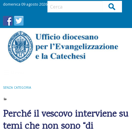
S
domenica 09 agosto 2026
Cerca
k
i
p
t
o
c
o
n
t
Menu
e
n
t
SENZA CATEGORIA
Perché il vescovo interviene su
temi che non sono “di