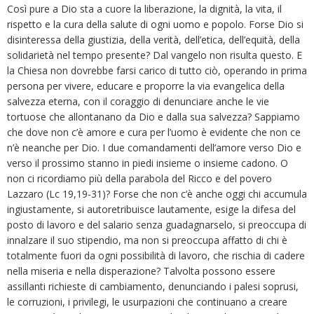
Così pure a Dio sta a cuore la liberazione, la dignità, la vita, il
rispetto e la cura della salute di ogni uomo e popolo. Forse Dio si
disinteressa della giustizia, della verità, dell’etica, dell’equità, della
solidarietà nel tempo presente? Dal vangelo non risulta questo. E
la Chiesa non dovrebbe farsi carico di tutto ciò, operando in prima
persona per vivere, educare e proporre la via evangelica della
salvezza eterna, con il coraggio di denunciare anche le vie
tortuose che allontanano da Dio e dalla sua salvezza? Sappiamo
che dove non c’è amore e cura per l’uomo è evidente che non ce
n’è neanche per Dio. I due comandamenti dell’amore verso Dio e
verso il prossimo stanno in piedi insieme o insieme cadono. O
non ci ricordiamo più della parabola del Ricco e del povero
Lazzaro (Lc 19,19-31)? Forse che non c’è anche oggi chi accumula
ingiustamente, si autoretribuisce lautamente, esige la difesa del
posto di lavoro e del salario senza guadagnarselo, si preoccupa di
innalzare il suo stipendio, ma non si preoccupa affatto di chi è
totalmente fuori da ogni possibilità di lavoro, che rischia di cadere
nella miseria e nella disperazione? Talvolta possono essere
assillanti richieste di cambiamento, denunciando i palesi soprusi,
le corruzioni, i privilegi, le usurpazioni che continuano a creare