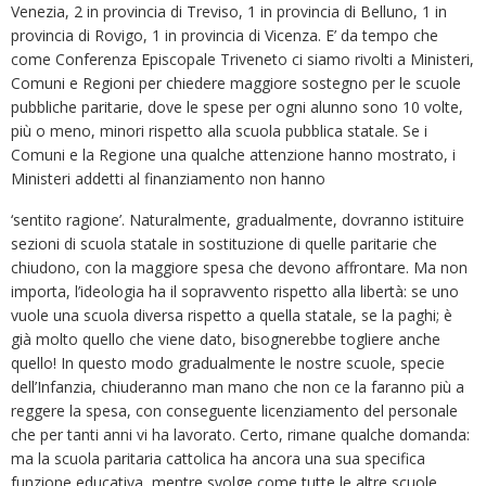
Venezia, 2 in provincia di Treviso, 1 in provincia di Belluno, 1 in
provincia di Rovigo, 1 in provincia di Vicenza. E’ da tempo che
come Conferenza Episcopale Triveneto ci siamo rivolti a Ministeri,
Comuni e Regioni per chiedere maggiore sostegno per le scuole
pubbliche paritarie, dove le spese per ogni alunno sono 10 volte,
più o meno, minori rispetto alla scuola pubblica statale. Se i
Comuni e la Regione una qualche attenzione hanno mostrato, i
Ministeri addetti al finanziamento non hanno
‘sentito ragione’. Naturalmente, gradualmente, dovranno istituire
sezioni di scuola statale in sostituzione di quelle paritarie che
chiudono, con la maggiore spesa che devono affrontare. Ma non
importa, l’ideologia ha il sopravvento rispetto alla libertà: se uno
vuole una scuola diversa rispetto a quella statale, se la paghi; è
già molto quello che viene dato, bisognerebbe togliere anche
quello! In questo modo gradualmente le nostre scuole, specie
dell’Infanzia, chiuderanno man mano che non ce la faranno più a
reggere la spesa, con conseguente licenziamento del personale
che per tanti anni vi ha lavorato. Certo, rimane qualche domanda:
ma la scuola paritaria cattolica ha ancora una sua specifica
funzione educativa, mentre svolge come tutte le altre scuole