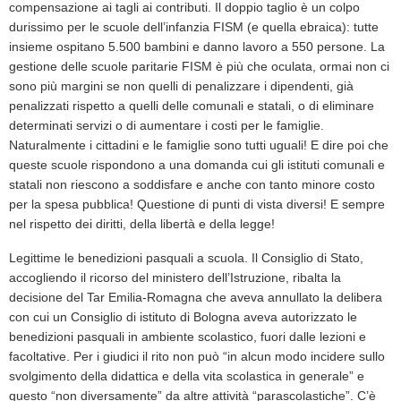
compensazione ai tagli ai contributi. Il doppio taglio è un colpo
durissimo per le scuole dell’infanzia FISM (e quella ebraica): tutte
insieme ospitano 5.500 bambini e danno lavoro a 550 persone. La
gestione delle scuole paritarie FISM è più che oculata, ormai non ci
sono più margini se non quelli di penalizzare i dipendenti, già
penalizzati rispetto a quelli delle comunali e statali, o di eliminare
determinati servizi o di aumentare i costi per le famiglie.
Naturalmente i cittadini e le famiglie sono tutti uguali! E dire poi che
queste scuole rispondono a una domanda cui gli istituti comunali e
statali non riescono a soddisfare e anche con tanto minore costo
per la spesa pubblica! Questione di punti di vista diversi! E sempre
nel rispetto dei diritti, della libertà e della legge!
Legittime le benedizioni pasquali a scuola. Il Consiglio di Stato,
accogliendo il ricorso del ministero dell’Istruzione, ribalta la
decisione del Tar Emilia-Romagna che aveva annullato la delibera
con cui un Consiglio di istituto di Bologna aveva autorizzato le
benedizioni pasquali in ambiente scolastico, fuori dalle lezioni e
facoltative. Per i giudici il rito non può “in alcun modo incidere sullo
svolgimento della didattica e della vita scolastica in generale” e
questo “non diversamente” da altre attività “parascolastiche”. C’è