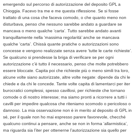
emergendo sul percorso di autorizzazione del deposito GPL a
Chioggia. Facevo tra me e me questa riflessione. Se si fosse
trattato di una cosa che faceva comodo, o che quanto meno non
disturbava, penso che nessuno sarebbe andato a guardare se
mancava o meno qualche ‘carta’. Tutto sarebbe andato avanti
tranquillamente nella ‘massima regolarità’ anche se mancava
qualche ‘carta’. Chissà quante pratiche o autorizzazioni sono
concesse e vengono realizzate senza avere ‘tutte le carte richieste’.
Se qualcuno si prendesse la briga di verificare se per ogni
autorizzazione c’è tutto il necessario, penso che molte potrebbero
essere bloccate. Capita poi che richieste più o meno simili tra loro,
alcune volte siano autorizzate, altre volte negate: dipende da chi le
chiede e da chi le concede. Tante volte capita di lamentarci per iter
burocratici complessi, spesso cavillosi, per richieste che tornano
comode o di nostro interesse; ma siamo pronti a ricorrere a tutti i
cavilli per impedire qualcosa che riteniamo scomodo o pericoloso o
dannoso. La mia osservazione non è in merito al deposito di GPL in
sé, per il quale non ho mai espresso parere favorevole, checché
qualcuno continui a pensare, anche se non in forma ‘allarmistica’,
ma riguarda sia l’iter per ottenerne l’autorizzazione sia quello per