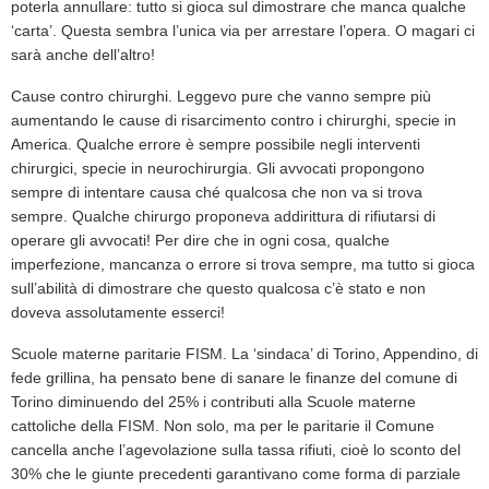
poterla annullare: tutto si gioca sul dimostrare che manca qualche
‘carta’. Questa sembra l’unica via per arrestare l’opera. O magari ci
sarà anche dell’altro!
Cause contro chirurghi. Leggevo pure che vanno sempre più
aumentando le cause di risarcimento contro i chirurghi, specie in
America. Qualche errore è sempre possibile negli interventi
chirurgici, specie in neurochirurgia. Gli avvocati propongono
sempre di intentare causa ché qualcosa che non va si trova
sempre. Qualche chirurgo proponeva addirittura di rifiutarsi di
operare gli avvocati! Per dire che in ogni cosa, qualche
imperfezione, mancanza o errore si trova sempre, ma tutto si gioca
sull’abilità di dimostrare che questo qualcosa c’è stato e non
doveva assolutamente esserci!
Scuole materne paritarie FISM. La ‘sindaca’ di Torino, Appendino, di
fede grillina, ha pensato bene di sanare le finanze del comune di
Torino diminuendo del 25% i contributi alla Scuole materne
cattoliche della FISM. Non solo, ma per le paritarie il Comune
cancella anche l’agevolazione sulla tassa rifiuti, cioè lo sconto del
30% che le giunte precedenti garantivano come forma di parziale