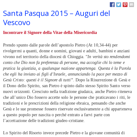
Santa Pasqua 2015 – Auguri del
Vescovo
Incontrare il Signore della Vita
e della Misericordia
Prendo spunto dalle parole dell’apostolo Pietro (At 10,34-44) per
rivolgermi a quanti, donne e uomini, giovani e adulti, bambini e anziani
vivono nel territorio della diocesi di Chioggia. “
In verità sto rendendomi
conto che Dio non fa preferenza di persone, ma accoglie chi lo teme e
pratica la giustizia, a qualunque nazione appartenga. Questa è la Parola
che egli ha inviato ai figli d’Israele, annunciando la pace per mezzo di
Gesù Cristo: questi è il Signore di tutti”
. Dopo la Risurrezione di Gesù e
il Dono dello Spirito, san Pietro è spinto dallo stesso Spirito Santo verso
nuovi orizzonti. Cresciuto nella tradizione giudaica, anche Pietro riteneva
che all’unico Dio fossero accette solo le persone che praticavano i riti, le
tradizioni e le prescrizioni della religione ebraica, pensando che anche
Gesù e le sue promesse fossero riservate esclusivamente a chi apparteneva
a questo popolo per nascita o perché entrato a farvi parte con
l’accettazione delle tradizioni giudeo-cristiane.
Lo Spirito del Risorto invece precede Pietro e la giovane comunità di