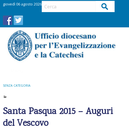
S
giovedì 06 agosto 2026
Cerca
k
i
p
t
o
c
o
n
t
Menu
e
n
t
SENZA CATEGORIA
Santa Pasqua 2015 – Auguri
del Vescovo