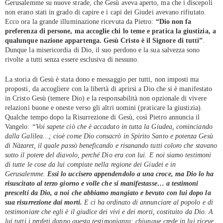
Gerusalemme su nuove strade, che Gesù aveva aperto, ma che i discepoli
non erano stati in grado di capire e i capi dei Giudei avevano rifiutato.
Ecco ora la grande illuminazione ricevuta da Pietro:
“Dio non fa
preferenza di persone, ma accoglie chi lo teme e pratica la giustizia, a
qualunque nazione appartenga. Gesù Cristo è il Signore di tutti”
.
Dunque la misericordia di Dio, il suo perdono e la sua salvezza sono
rivolte a tutti senza essere esclusiva di nessuno.
La storia di Gesù è stata dono e messaggio per tutti, non imposti ma
proposti, da accogliere con la libertà di aprirsi a Dio che si è manifestato
in Cristo Gesù (temere Dio) e la responsabilità non opzionale di vivere
relazioni buone e oneste verso gli altri uomini (praticare la giustizia).
Qualche tempo dopo la Risurrezione di Gesù, così Pietro annuncia il
Vangelo:
“Voi sapete ciò che è accaduto in tutta la Giudea, cominciando
dalla Galilea…; cioè come Dio consacrò in Spirito Santo e potenza Gesù
di Nàzaret, il quale passò beneficando e risanando tutti coloro che stavano
sotto il potere del diavolo, perché Dio era con lui. E noi siamo testimoni
di tutte le cose da lui compiute nella regione dei Giudei e in
Gerusalemme.
Essi lo uccisero appendendolo a una croce, ma Dio lo ha
risuscitato al terzo giorno e volle che si manifestasse… a testimoni
prescelti da Dio, a noi che abbiamo mangiato e bevuto con lui dopo la
sua risurrezione dai morti.
E ci ha ordinato di annunciare al popolo e di
testimoniare che egli è il giudice dei vivi e dei morti, costituito da Dio. A
lui tutti i profeti danno questa testimonianza: chiunque crede in lui riceve