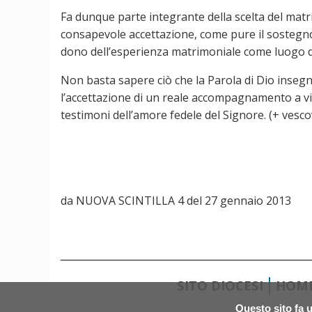
Fa dunque parte integrante della scelta del matrim
consapevole accettazione, come pure il sostegno
dono dell’esperienza matrimoniale come luogo di 
Non basta sapere ciò che la Parola di Dio insegn
l’accettazione di un reale accompagnamento a viv
testimoni dell’amore fedele del Signore. (+ vesc
da NUOVA SCINTILLA 4 del 27 gennaio 2013
SITO DIOCESI
HOM
Questo sito fa u