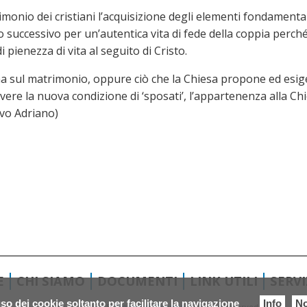
onio dei cristiani l’acquisizione degli elementi fondamentali d
 successivo per un’autentica vita di fede della coppia perch
pienezza di vita al seguito di Cristo.
a sul matrimonio, oppure ciò che la Chiesa propone ed esige 
ere la nuova condizione di ‘sposati’, l’appartenenza alla Ch
ovo Adriano)
E
CHI SIAMO
DOCUMENTI
LINK UTILI
SERV
so dei cookie soltanto per facilitare la navigazione
Info
No
Copyright © 2018.
Diocesi di Chioggia.
All Rights Reserved.