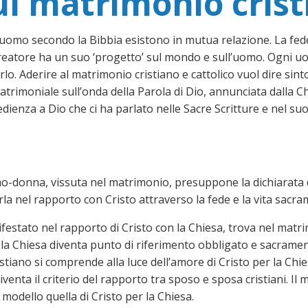
ul matrimonio crist
 uomo secondo la Bibbia esistono in mutua relazione. La fede
reatore ha un suo ‘progetto’ sul mondo e sull’uomo. Ogni uom
arlo. Aderire al matrimonio cristiano e cattolico vuol dire sin
atrimoniale sull’onda della Parola di Dio, annunciata dalla C
za a Dio che ci ha parlato nelle Sacre Scritture e nel suo 
mo-donna, vissuta nel matrimonio, presuppone la dichiarata di
la nel rapporto con Cristo attraverso la fede e la vita sacra
ifestato nel rapporto di Cristo con la Chiesa, trova nel mat
r la Chiesa diventa punto di riferimento obbligato e sacrame
istiano si comprende alla luce dell’amore di Cristo per la Chie
iventa il criterio del rapporto tra sposo e sposa cristiani. I
odello quella di Cristo per la Chiesa.