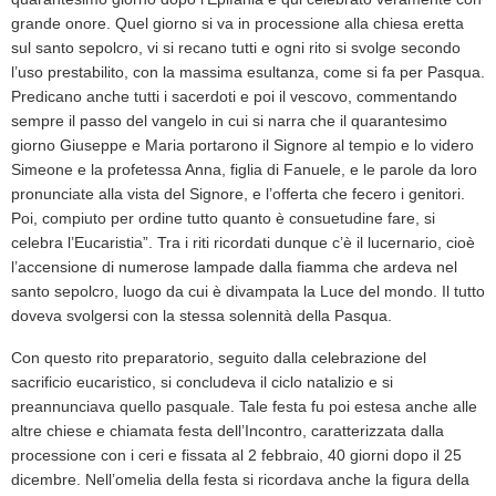
grande onore. Quel giorno si va in processione alla chiesa eretta
sul santo sepolcro, vi si recano tutti e ogni rito si svolge secondo
l’uso prestabilito, con la massima esultanza, come si fa per Pasqua.
Predicano anche tutti i sacerdoti e poi il vescovo, commentando
sempre il passo del vangelo in cui si narra che il quarantesimo
giorno Giuseppe e Maria portarono il Signore al tempio e lo videro
Simeone e la profetessa Anna, figlia di Fanuele, e le parole da loro
pronunciate alla vista del Signore, e l’offerta che fecero i genitori.
Poi, compiuto per ordine tutto quanto è consuetudine fare, si
celebra l’Eucaristia”. Tra i riti ricordati dunque c’è il lucernario, cioè
l’accensione di numerose lampade dalla fiamma che ardeva nel
santo sepolcro, luogo da cui è divampata la Luce del mondo. Il tutto
doveva svolgersi con la stessa solennità della Pasqua.
Con questo rito preparatorio, seguito dalla celebrazione del
sacrificio eucaristico, si concludeva il ciclo natalizio e si
preannunciava quello pasquale. Tale festa fu poi estesa anche alle
altre chiese e chiamata festa dell’Incontro, caratterizzata dalla
processione con i ceri e fissata al 2 febbraio, 40 giorni dopo il 25
dicembre. Nell’omelia della festa si ricordava anche la figura della