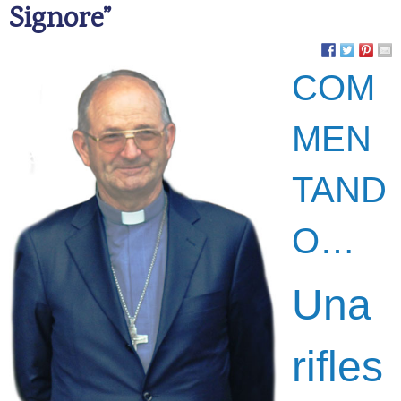
Signore”
COM
MEN
TAND
O…
Una
rifles