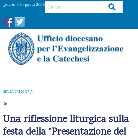
S
giovedì 06 agosto 2026
Cerca
k
i
p
t
o
c
o
n
t
Menu
e
n
t
SENZA CATEGORIA
Una riflessione liturgica sulla
festa della “Presentazione del