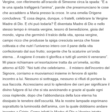
Vergine, con riferimento all’oracolo di Simeone circa la spada: “E a
te una spada trafiggerà l’anima”, parole che preannunciano le cose
che accaddero a Maria presso la croce. In una omelia Origene
concludeva: “È cosa degna, dunque, o fratelli, celebrare la Vergine
Madre di Dio. E chi può lodarla? È diventata Madre di Dio e nello
stesso tempo è rimasta vergine, tesoro di benedizione, gioia del
mondo, vigna che germinò il tralcio della vita, sposa vergine,
campo ricco che produsse la spiga cresciuta senza che fosse
coltivata e che nutrì l’universo intero con il pane della vita
confezionato dal suo frutto; sorgente che fa scaturire un’onda
eterna… A ragione il creato ti glorifica e tutti gli uomini ti venerano”.
Mi piace richiamare un’esortazione tratta da un’omelia, scritta
attorno al 620: “Noi tutti che celebriamo… il mistero dell’incontro del
Signore, corriamo e muoviamoci insieme in fervore di spirito
incontro a lui. Nessuno si sottragga, nessuno si rifiuti di portare la
sua fiaccola. Accresciamo anzi lo splendore dei ceri per significare il
divino fulgore di lui che si sta avvicinando e grazie al quale ogni
cosa risplende, dopo che l’abbondanza della luce eterna ha
dissipato le tenebre dell’oscurità. Ma le nostre lampade esprimano
soprattutto la luminosità dell’anima, con la quale dobbiamo andare
incontro a Cristo. Come infatti la Madre di Dio e Vergine intatta