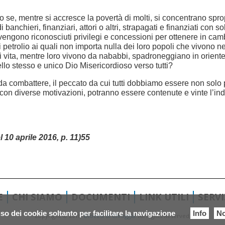
o se, mentre si accresce la povertà di molti, si concentrano spr
 di banchieri, finanziari, attori o altri, strapagati e finanziati co
vengono riconosciuti privilegi e concessioni per ottenere in cam
petrolio ai quali non importa nulla dei loro popoli che vivono ne
di vita, mentre loro vivono da nababbi, spadroneggiano in orient
llo stesso e unico Dio Misericordioso verso tutti?
da combattere, il peccato da cui tutti dobbiamo essere non solo p
con diverse motivazioni, potranno essere contenute e vinte l’indi
 10 aprile 2016, p. 11)55
E
CHI SIAMO
DOCUMENTI
LINK UTILI
SERV
so dei cookie soltanto per facilitare la navigazione
Info
No
Copyright © 2018.
Diocesi di Chioggia.
All Rights Reserved.