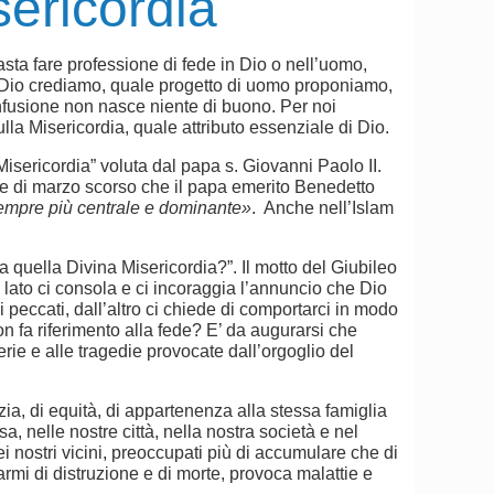
sericordia
sta fare professione di fede in Dio o nell’uomo,
 Dio crediamo, quale progetto di uomo proponiamo,
fusione non nasce niente di buono. Per noi
 sulla Misericordia, quale attributo essenziale di Dio.
Misericordia” voluta dal papa s. Giovanni Paolo II.
se di marzo scorso che il papa emerito Benedetto
 sempre più centrale e dominante»
. Anche nell’Islam
a quella Divina Misericordia?”. Il motto del Giubileo
 lato ci consola e ci incoraggia l’annuncio che Dio
peccati, dall’altro ci chiede di comportarci in modo
n fa riferimento alla fede? E’ da augurarsi che
rie e alle tragedie provocate dall’orgoglio del
zia, di equità, di appartenenza alla stessa famiglia
, nelle nostre città, nella nostra società e nel
 nostri vicini, preoccupati più di accumulare che di
armi di distruzione e di morte, provoca malattie e