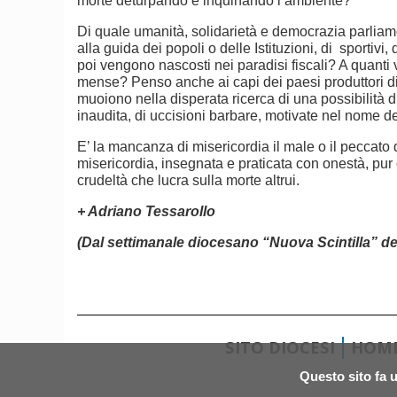
morte deturpando e inquinando l’ambiente?
Di quale umanità, solidarietà e democrazia parliam
alla guida dei popoli o delle Istituzioni, di sportivi,
poi vengono nascosti nei paradisi fiscali? A quanti 
mense? Penso anche ai capi dei paesi produttori di 
muoiono nella disperata ricerca di una possibilità 
inaudita, di uccisioni barbare, motivate nel nome de
E’ la mancanza di misericordia il male o il peccato 
misericordia, insegnata e praticata con onestà, pur 
crudeltà che lucra sulla morte altrui.
+ Adriano Tessarollo
(Dal settimanale diocesano “Nuova Scintilla” del
SITO DIOCESI
HOM
Questo sito fa u