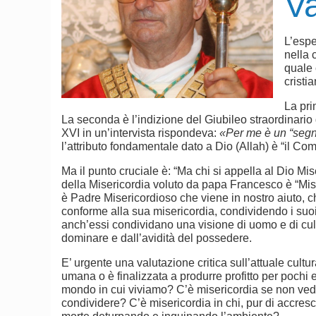
Va
L’espe
nella 
quale 
cristi
La pri
La seconda è l’indizione del Giubileo straordinari
XVI in un’intervista rispondeva:
«Per me è un “segno
l’attributo fondamentale dato a Dio (Allah) è “il Co
Ma il punto cruciale è: “Ma chi si appella al Dio Mi
della Misericordia voluto da papa Francesco è “Mise
è Padre Misericordioso che viene in nostro aiuto, c
conforme alla sua misericordia, condividendo i suoi 
anch’essi condividano una visione di uomo e di cult
dominare e dall’avidità del possedere.
E’ urgente una valutazione critica sull’attuale cult
umana o è finalizzata a produrre profitto per pochi 
mondo in cui viviamo? C’è misericordia se non vedia
condividere? C’è misericordia in chi, pur di accresce