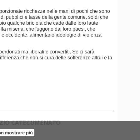
oporzionate ricchezze nelle mani di pochi che sono
n soldi pubblici e tasse della gente comune, soldi che
bio qualche briciola che cade dalle loro laute
lla miseria, che fuggono dai loro paesi, che
e e occidente, alimentano ideologie di violenza
erdonati ma liberati e convertiti. Se ci sarà
fferenza che non si cura delle sofferenze altrui e la
IZIO CATECUMENATO
n mostrare più