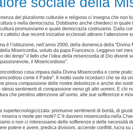
lore sociale della Mi
rienza del pluralismo culturale e religioso ci insegna che non ba
cultura o nella democrazia. Dobbiamo anche chiederci in quale
cultura promuoviamo e quale democrazia costruiamo. Dalla con
ani cattolici due recenti iniziative ecclesiali attirano l’attenzione
ma è l’istituzione, nell’anno 2000, della domenica della “Divina 
o della Misericordia, voluto da papa Francesco. Leggevo nel me
 dei tempi” il fatto che l’idea della misericordia di Dio diventi
mpassionevole, il Misericordioso”.
sericordioso cosa impara dalla Divina Misericordia e come pratic
ricordiosi come il Padre”. Il motto vuole ricordarci che se da un
he prova compassione delle nostre debolezze e anche dei nostri 
stessi sentimenti di compassione verso gli altri uomini. E chi no
ura che prestino attenzione all’uomo, alle sue sofferenze e mise
ura supertecnologicizzata: promuove sentimenti di bontà, di giusti
e miseria o morte per molti? C’è davvero misericordia nella Chiesa
mo o non ci interessiamo delle sofferenze e delle necessità dei
re potere e avere, predica divisioni, accende conflitti, lucra su 