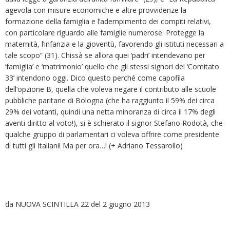
agevola con misure economiche e altre provvidenze la
formazione della famiglia e l’adempimento dei compiti relativi,
con particolare riguardo alle famiglie numerose. Protegge la
maternità, l’infanzia e la gioventù, favorendo gli istituti necessari a
tale scopo” (31). Chissà se allora quei ‘padri’ intendevano per
‘famiglia’ e ‘matrimonio’ quello che gli stessi signori del ‘Comitato
33’ intendono oggi. Dico questo perché come capofila
dell’opzione B, quella che voleva negare il contributo alle scuole
pubbliche paritarie di Bologna (che ha raggiunto il 59% dei circa
29% dei votanti, quindi una netta minoranza di circa il 17% degli
aventi diritto al voto!), si è schierato il signor Stefano Rodotà, che
qualche gruppo di parlamentari ci voleva offrire come presidente
di tutti gli Italiani! Ma per ora…! (+ Adriano Tessarollo)
da NUOVA SCINTILLA 22 del 2 giugno 2013