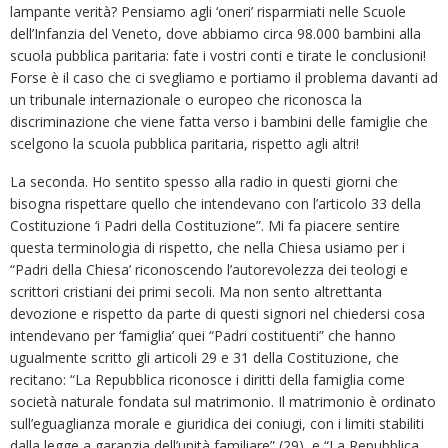
lampante verità? Pensiamo agli ‘oneri’ risparmiati nelle Scuole
dell’Infanzia del Veneto, dove abbiamo circa 98.000 bambini alla
scuola pubblica paritaria: fate i vostri conti e tirate le conclusioni!
Forse è il caso che ci svegliamo e portiamo il problema davanti ad
un tribunale internazionale o europeo che riconosca la
discriminazione che viene fatta verso i bambini delle famiglie che
scelgono la scuola pubblica paritaria, rispetto agli altri!
La seconda. Ho sentito spesso alla radio in questi giorni che
bisogna rispettare quello che intendevano con l’articolo 33 della
Costituzione ‘i Padri della Costituzione”. Mi fa piacere sentire
questa terminologia di rispetto, che nella Chiesa usiamo per i
“Padri della Chiesa’ riconoscendo l’autorevolezza dei teologi e
scrittori cristiani dei primi secoli. Ma non sento altrettanta
devozione e rispetto da parte di questi signori nel chiedersi cosa
intendevano per ‘famiglia’ quei “Padri costituenti” che hanno
ugualmente scritto gli articoli 29 e 31 della Costituzione, che
recitano: “La Repubblica riconosce i diritti della famiglia come
società naturale fondata sul matrimonio. Il matrimonio è ordinato
sull’eguaglianza morale e giuridica dei coniugi, con i limiti stabiliti
dalla legge a garanzia dell’unità familiare” (29), e “La Repubblica