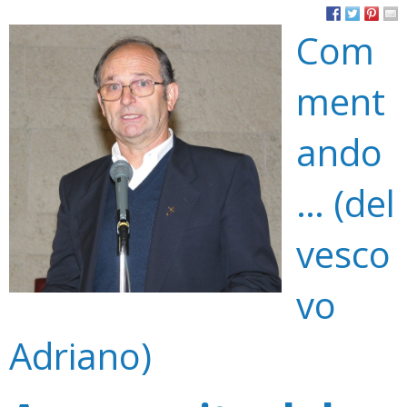
Com
ment
ando
… (del
vesco
vo
Adriano)