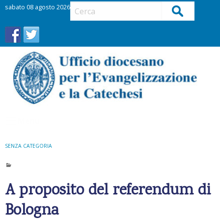
S
sabato 08 agosto 2026
Cerca
k
i
p
t
o
c
o
n
t
Menu
e
n
t
SENZA CATEGORIA
A proposito del referendum di
Bologna