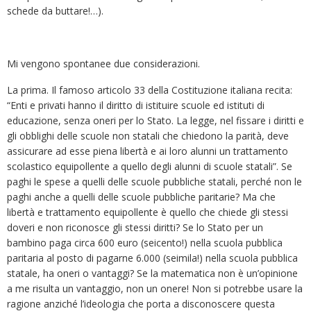
schede da buttare!…).
Mi vengono spontanee due considerazioni.
La prima. Il famoso articolo 33 della Costituzione italiana recita:
“Enti e privati hanno il diritto di istituire scuole ed istituti di
educazione, senza oneri per lo Stato. La legge, nel fissare i diritti e
gli obblighi delle scuole non statali che chiedono la parità, deve
assicurare ad esse piena libertà e ai loro alunni un trattamento
scolastico equipollente a quello degli alunni di scuole statali”. Se
paghi le spese a quelli delle scuole pubbliche statali, perché non le
paghi anche a quelli delle scuole pubbliche paritarie? Ma che
libertà e trattamento equipollente è quello che chiede gli stessi
doveri e non riconosce gli stessi diritti? Se lo Stato per un
bambino paga circa 600 euro (seicento!) nella scuola pubblica
paritaria al posto di pagarne 6.000 (seimila!) nella scuola pubblica
statale, ha oneri o vantaggi? Se la matematica non è un’opinione
a me risulta un vantaggio, non un onere! Non si potrebbe usare la
ragione anziché l’ideologia che porta a disconoscere questa