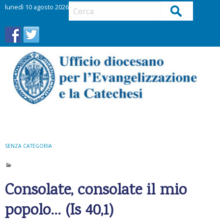
S
lunedì 10 agosto 2026
Cerca
k
i
p
t
o
c
o
n
t
Menu
e
n
t
SENZA CATEGORIA
Consolate, consolate il mio
popolo… (Is 40,1)