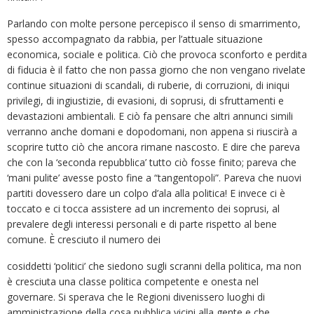
Parlando con molte persone percepisco il senso di smarrimento,
spesso accompagnato da rabbia, per l’attuale situazione
economica, sociale e politica. Ciò che provoca sconforto e perdita
di fiducia è il fatto che non passa giorno che non vengano rivelate
continue situazioni di scandali, di ruberie, di corruzioni, di iniqui
privilegi, di ingiustizie, di evasioni, di soprusi, di sfruttamenti e
devastazioni ambientali. E ciò fa pensare che altri annunci simili
verranno anche domani e dopodomani, non appena si riuscirà a
scoprire tutto ciò che ancora rimane nascosto. E dire che pareva
che con la ‘seconda repubblica’ tutto ciò fosse finito; pareva che
‘mani pulite’ avesse posto fine a “tangentopoli”. Pareva che nuovi
partiti dovessero dare un colpo d’ala alla politica! E invece ci è
toccato e ci tocca assistere ad un incremento dei soprusi, al
prevalere degli interessi personali e di parte rispetto al bene
comune. È cresciuto il numero dei
cosiddetti ‘politici’ che siedono sugli scranni della politica, ma non
è cresciuta una classe politica competente e onesta nel
governare. Si sperava che le Regioni divenissero luoghi di
amministrazione della cosa pubblica vicini alla gente e che