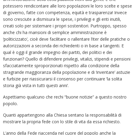
potessero rendicontare alle loro popolazioni le loro scelte e spese
di governo, fatte con competenza, equità e trasparenza! Invece
sono cresciute a dismisura le spese, i privilegi e gli enti inutili,
creati solo per sistemare i propri sostenitori. Purtroppo, spesso
anche chi ha mansioni di semplice amministrazione è
‘politicizzato’, cioè deve facilitare o rallentare l’iter delle pratiche o
autorizzazioni a seconda dei richiedenti o in base a tangenti. E
qual è oggi il grande impegno dei partiti, dei politici e dei
funzionari? Quello di difendere privilegi, vitalizi, stipendi e pensioni
sfacciatamente sproporzionati rispetto alla condizione della
stragrande maggioranza della popolazione e di ‘inventare’ astuzie
e furbizie per riassicurarsi il consenso per continuare ‘la solita
storia già vista in tutti questi anni’.
Aspettiamo qualcuno che rechi “buone notizie” a questo nostro
popolo.
Quanti appartengono alla Chiesa sentano la responsabilità di
mostrare la propria fede con lo stile di vita da essa richiesto.
L’anno della Fede riaccenda nel cuore del popolo anche la