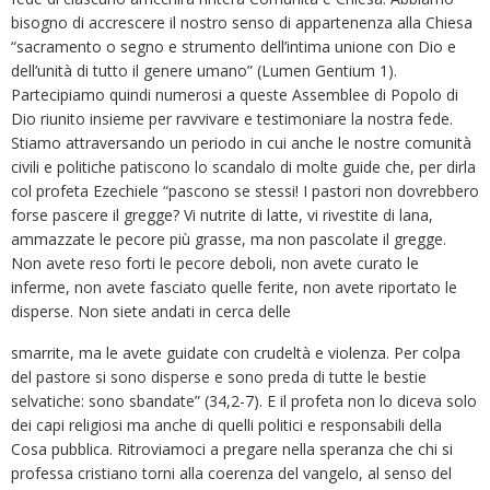
bisogno di accrescere il nostro senso di appartenenza alla Chiesa
“sacramento o segno e strumento dell’intima unione con Dio e
dell’unità di tutto il genere umano” (Lumen Gentium 1).
Partecipiamo quindi numerosi a queste Assemblee di Popolo di
Dio riunito insieme per ravvivare e testimoniare la nostra fede.
Stiamo attraversando un periodo in cui anche le nostre comunità
civili e politiche patiscono lo scandalo di molte guide che, per dirla
col profeta Ezechiele “pascono se stessi! I pastori non dovrebbero
forse pascere il gregge? Vi nutrite di latte, vi rivestite di lana,
ammazzate le pecore più grasse, ma non pascolate il gregge.
Non avete reso forti le pecore deboli, non avete curato le
inferme, non avete fasciato quelle ferite, non avete riportato le
disperse. Non siete andati in cerca delle
smarrite, ma le avete guidate con crudeltà e violenza. Per colpa
del pastore si sono disperse e sono preda di tutte le bestie
selvatiche: sono sbandate” (34,2-7). E il profeta non lo diceva solo
dei capi religiosi ma anche di quelli politici e responsabili della
Cosa pubblica. Ritroviamoci a pregare nella speranza che chi si
professa cristiano torni alla coerenza del vangelo, al senso del