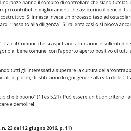
noranze hanno il compito di controllare che siano tutelati i di
ri contributi e miglioramenti che assicurino il bene di tutti 
ostruttivo. Si innesca invece un processo teso ad ostacolare
rdi “l’assalto alla diligenza”. Si rallenta così o si blocca anco
Città e il Comune che si aspettano attenzione e sollecitudine
gono al bene comune, con l’apporto aperto positivo di tutti 
ando tutti gli interessati a superare la cultura della ‘contrap
ciali, di partiti, di istituzioni di ogni genere alla vita delle
ciò che è buono” (1Tes 5,21). Può essere un buon criterio ‘lai
care e demolire!
n. 23 del 12 giugno 2016, p. 11)