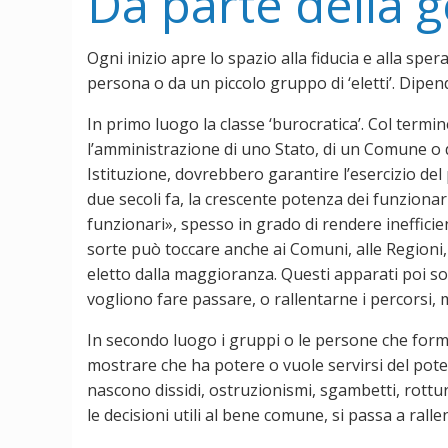
Da parte della g
Ogni inizio apre lo spazio alla fiducia e alla spe
persona o da un piccolo gruppo di ‘eletti’. Dipend
In primo luogo la classe ‘burocratica’. Col termine 
l’amministrazione di uno Stato, di un Comune o di
Istituzione, dovrebbero garantire l’esercizio del
due secoli fa, la crescente potenza dei funzionar
funzionari», spesso in grado di rendere inefficie
sorte può toccare anche ai Comuni, alle Regioni, 
eletto dalla maggioranza. Questi apparati poi so
vogliono fare passare, o rallentarne i percorsi, m
In secondo luogo i gruppi o le persone che form
mostrare che ha potere o vuole servirsi del poter
nascono dissidi, ostruzionismi, sgambetti, rottu
le decisioni utili al bene comune, si passa a ralle