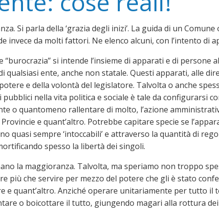
ente: cose reali!
ranza. Si parla della ‘grazia degli inizi’. La guida di un Com
e invece da molti fattori. Ne elenco alcuni, con l’intento di ap
“burocrazia” si intende l’insieme di apparati e di persone alle 
 qualsiasi ente, anche non statale. Questi apparati, alle dire
 potere e della volontà del legislatore. Talvolta o anche spe
i pubblici nella vita politica e sociale è tale da configurars
nte o quantomeno rallentare di molto, l’azione amministrativa
Provincie e quant’altro. Potrebbe capitare specie se l’appara
no quasi sempre ‘intoccabili’ e attraverso la quantità di re
ortificando spesso la libertà dei singoli.
ano la maggioranza. Talvolta, ma speriamo non troppo spesso
e più che servire per mezzo del potere che gli è stato confe
re e quant’altro. Anziché operare unitariamente per tutto il
ntare o boicottare il tutto, giungendo magari alla rottura dei 