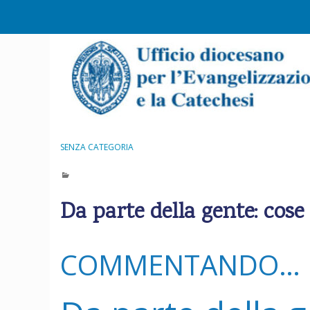
S
k
i
p
t
o
c
o
n
SENZA CATEGORIA
t
e
n
Da parte della gente: cose 
t
COMMENTANDO…