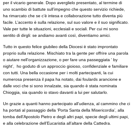
per il vicario generale. Dopo averglielo presentato, al termine di
uno scambio di battute sull’impegno che questo servizio richiede,
ha rimarcato che se c’è intesa e collaborazione tutto diventa più
facile. L’accento è sulla relazione, sul suo valore e il suo significato.
Vale per tutte le situazioni, ecclesiali e sociali. Per cui mi sono
sentito di dirgli: se andiamo avanti così, diventiamo amici.
Tutto in questo felice giubileo della Diocesi è stato improntato
proprio sulla relazione. Mischiato tra la gente per offrire una parola
o aiutare nell’organizzazione, o per fare una passeggiata ‘ by
night’, ho goduto di un approccio gioioso, confidenziale e familiare
con tutti. Una bella occasione per i molti partecipanti, la cui
numerosa presenza il papa ha notato, dai foulards arancione e
dalle voci che si sono innalzate, sia quando è stata nominata
Chioggia, sia quando io stavo davanti a lui per salutarlo.
Un grazie a quanti hanno partecipato all’udienza, al cammino che ci
ha portati al passaggio della ‘Porta Santa della Misericordia’, alla
tomba dell’Apostolo Pietro e degli altri papi, specie degli ultimi papi,
e alla celebrazione dell’Eucaristia all’altare della Cattedra.