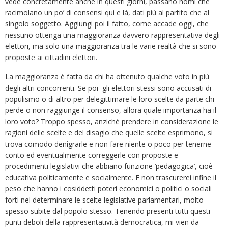
vede concretamente anche in questi giorni, passano nomi che
racimolano un po’ di consensi qui e là, dati più al partito che al
singolo soggetto. Aggiungi poi il fatto, come accade oggi, che
nessuno ottenga una maggioranza davvero rappresentativa degli
elettori, ma solo una maggioranza tra le varie realtà che si sono
proposte ai cittadini elettori.
La maggioranza è fatta da chi ha ottenuto qualche voto in più
degli altri concorrenti. Se poi gli elettori stessi sono accusati di
populismo o di altro per delegittimare le loro scelte da parte chi
perde o non raggiunge il consenso, allora quale importanza ha il
loro voto? Troppo spesso, anziché prendere in considerazione le
ragioni delle scelte e del disagio che quelle scelte esprimono, si
trova comodo denigrarle e non fare niente o poco per tenerne
conto ed eventualmente correggerle con proposte e
procedimenti legislativi che abbiano funzione ‘pedagogica’, cioè
educativa politicamente e socialmente. E non trascurerei infine il
peso che hanno i cosiddetti poteri economici o politici o sociali
forti nel determinare le scelte legislative parlamentari, molto
spesso subite dal popolo stesso. Tenendo presenti tutti questi
punti deboli della rappresentatività democratica, mi vien da