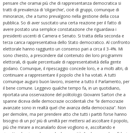
pensare che oramai più che di rappresentanza democratica si
tratti di prevalenza di ‘oligarchie’, cioè di gruppi, comunque di
minoranze, che a turno prevalgono nella gestione della cosa
pubblica. So di aver suscitato una certa reazione per il fatto di
avere postato una semplice constatazione che riguardava i
presidenti uscenti di Camera e Senato. Si tratta della seconda e
terza carica rappresentativa dello Stato democratico. Al confronto
elettorale hanno raggiunto un consenso pari a circa il 3-4%. Mi
sono chiesto, a prescindere dal contenuto dei loro programmi
elettorali, di quale percentuale di rappresentatività della gente
godano. Comunque, il ripescaggio concede loro, e a molti altri, di
continuare a rappresentare il popolo che li ha votati. A tutti
comunque auguro buon lavoro, insieme a tutto il Parlamento, per
il bene comune. Leggevo qualche tempo fa, in un quotidiano,
riportata una osservazione del politologo Giovanni Sartori che a
spanne diceva delle democrazie occidentali che “le democrazie
avanzate sono in realtà quel che avanza della democrazia”. Non
per demolire, ma per prendere atto che tutti i partiti forse hanno
bisogno di un po’ più di umiltà per mettersi ad ascoltare il popolo,
più che mirare a incanalarlo dove vogliono e, ascoltando e