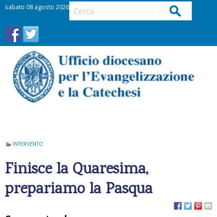
S
sabato 08 agosto 2026
Cerca
k
i
p
t
o
c
o
n
t
Menu
e
n
t
INTERVENTO
Finisce la Quaresima,
prepariamo la Pasqua