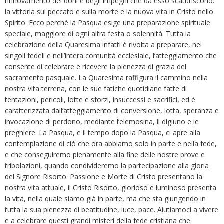
rinnovamento dei doni e degli impegni che da esso scaturiscono:
la vittoria sul peccato e sulla morte e la nuova vita in Cristo nello
Spirito. Ecco perché la Pasqua esige una preparazione spirituale
speciale, maggiore di ogni altra festa o solennità. Tutta la
celebrazione della Quaresima infatti è rivolta a preparare, nei
singoli fedeli e nell’intera comunità ecclesiale, l’atteggiamento che
consente di celebrare e ricevere la pienezza di grazia del
sacramento pasquale. La Quaresima raffigura il cammino nella
nostra vita terrena, con le sue fatiche quotidiane fatte di
tentazioni, pericoli, lotte e sforzi, insuccessi e sacrifici, ed è
caratterizzata dall’atteggiamento di conversione, lotta, speranza e
invocazione di perdono, mediante l’elemosina, il digiuno e le
preghiere. La Pasqua, e il tempo dopo la Pasqua, ci apre alla
contemplazione di ciò che ora abbiamo solo in parte e nella fede,
e che conseguiremo pienamente alla fine delle nostre prove e
tribolazioni, quando condivideremo la partecipazione alla gloria
del Signore Risorto. Passione e Morte di Cristo presentano la
nostra vita attuale, il Cristo Risorto, glorioso e luminoso presenta
la vita, nella quale siamo già in parte, ma che sta giungendo in
tutta la sua pienezza di beatitudine, luce, pace. Aiutiamoci a vivere
e a celebrare questi grandi misteri della fede cristiana che