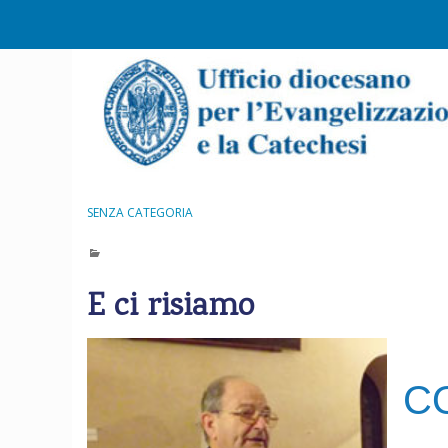
S
k
i
p
t
o
c
o
n
SENZA CATEGORIA
t
e
n
E ci risiamo
t
C