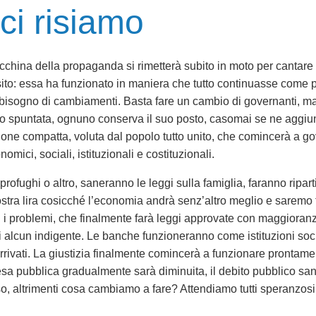
ci risiamo
china della propaganda si rimetterà subito in moto per cantare 
ito: essa ha funzionato in maniera che tutto continuasse come p
bisogno di cambiamenti. Basta fare un cambio di governanti, ma 
o spuntata, ognuno conserva il suo posto, casomai se ne aggiun
ione compatta, voluta dal popolo tutto unito, che comincerà a g
nomici, sociali, istituzionali e costituzionali.
profughi o altro, saneranno le leggi sulla famiglia, faranno ripar
stra lira cosicché l’economia andrà senz’altro meglio e saremo t
ti i problemi, che finalmente farà leggi approvate con maggioranze 
oi alcun indigente. Le banche funzioneranno come istituzioni soci
arrivati. La giustizia finalmente comincerà a funzionare prontam
esa pubblica gradualmente sarà diminuita, il debito pubblico sanat
o, altrimenti cosa cambiamo a fare? Attendiamo tutti speranzosi