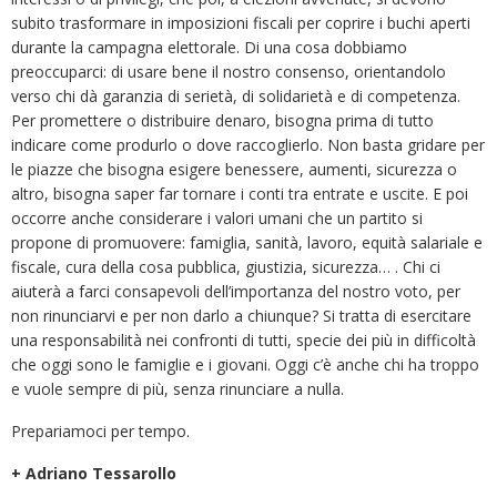
subito trasformare in imposizioni fiscali per coprire i buchi aperti
durante la campagna elettorale. Di una cosa dobbiamo
preoccuparci: di usare bene il nostro consenso, orientandolo
verso chi dà garanzia di serietà, di solidarietà e di competenza.
Per promettere o distribuire denaro, bisogna prima di tutto
indicare come produrlo o dove raccoglierlo. Non basta gridare per
le piazze che bisogna esigere benessere, aumenti, sicurezza o
altro, bisogna saper far tornare i conti tra entrate e uscite. E poi
occorre anche considerare i valori umani che un partito si
propone di promuovere: famiglia, sanità, lavoro, equità salariale e
fiscale, cura della cosa pubblica, giustizia, sicurezza… . Chi ci
aiuterà a farci consapevoli dell’importanza del nostro voto, per
non rinunciarvi e per non darlo a chiunque? Si tratta di esercitare
una responsabilità nei confronti di tutti, specie dei più in difficoltà
che oggi sono le famiglie e i giovani. Oggi c’è anche chi ha troppo
e vuole sempre di più, senza rinunciare a nulla.
Prepariamoci per tempo.
+ Adriano Tessarollo