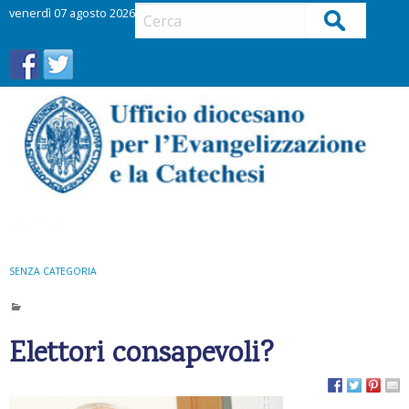
S
venerdì 07 agosto 2026
Cerca
k
i
p
t
o
c
o
n
t
Menu
e
n
t
SENZA CATEGORIA
Elettori consapevoli?