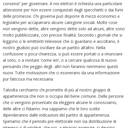
consensi” per governare. A noi elettori è richiesta una particolare
attenzione per non essere conquistati dagli specchietti o dai fumi
delle promesse. Chi governa può disporre di mezzi economici e
legislativi per accaparrarsi alcune categorie sociali. Molte cose
non vengono dette, altre vengono dette solo ad alcuni, altre sono
molto pubblicizzate, con precise finalità. Secondo i giornali che si
leggono o le emittenti televisive che si guardano e ascoltano, il
nostro giudizio può oscillare da un partito all’altro. Nella
confusione o poca chiarezza, si può essere portati o a rinunciare
al voto, o a rivotare ‘come ieri’, o a cercare qualcosa di nuovo
pensando che peggio degli altri non faranno nemmeno questi
nuovi. Tutte motivazioni che ci esonerano da una informazione
pur faticosa ma necessaria.
Talvolta cerchiamo chi promette di più al nostro gruppo di
appartenenza che non si occupa del bene comune. Delle persone
che ci vengono presentate da eleggere alcune le conosciamo,
delle altre ci fidiamo: ma sappiamo che le loro scelte
dipenderanno dalle indicazioni del partito di appartenenza.
Speriamo che il periodo pre-elettorale non sia distribuzione di
interessi o di privilegi, che poi, a elezioni avvenute, si devono