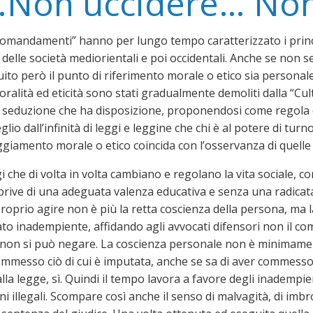
…Non uccidere… Non
 comandamenti” hanno per lungo tempo caratterizzato i prin
 delle società mediorientali e poi occidentali. Anche se non
uito però il punto di riferimento morale o etico sia personale
oralità ed eticità sono stati gradualmente demoliti dalla “Cul
i seduzione che ha disposizione, proponendosi come regola di 
eglio dall’infinità di leggi e leggine che chi è al potere di t
iamento morale o etico coincida con l’osservanza di quelle 
i che di volta in volta cambiano e regolano la vita sociale, co
prive di una adeguata valenza educativa e senza una radicata
l proprio agire non è più la retta coscienza della persona, ma 
to inadempiente, affidando agli avvocati difensori non il co
 non si può negare. La coscienza personale non è minimament
commesso ciò di cui è imputata, anche se sa di aver commesso 
lla legge, sì. Quindi il tempo lavora a favore degli inadempie
 illegali. Scompare così anche il senso di malvagità, di imbrog