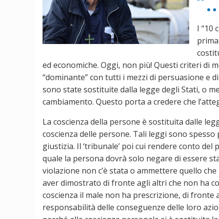
“
I “10
prima
costit
ed economiche. Oggi, non più! Questi criteri di m
“dominante” con tutti i mezzi di persuasione e d
sono state sostituite dalla legge degli Stati, o m
cambiamento. Questo porta a credere che l’attegg
La coscienza della persone è sostituita dalle legg
coscienza delle persone. Tali leggi sono spesso 
giustizia. Il ‘tribunale’ poi cui rendere conto de
quale la persona dovrà solo negare di essere sta
violazione non c’è stata o ammettere quello che
aver dimostrato di fronte agli altri che non ha 
coscienza il male non ha prescrizione, di fronte a
responsabilità delle conseguenze delle loro azioni