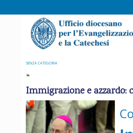
S
k
i
p
t
o
c
o
n
SENZA CATEGORIA
t
e
n
Immigrazione e azzardo: 
t
Co