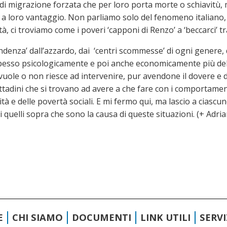
di migrazione forzata che per loro porta morte o schiavitù, 
di a loro vantaggio. Non parliamo solo del fenomeno italiano
tà, ci troviamo come i poveri ‘capponi di Renzo’ a ‘beccarci’ tra
endenza’ dall’azzardo, dai ‘centri scommesse’ di ogni genere, 
 spesso psicologicamente e poi anche economicamente più debo
n vuole o non riesce ad intervenire, pur avendone il dovere e d
ittadini che si trovano ad avere a che fare con i comportamen
ità e delle povertà sociali. E mi fermo qui, ma lascio a ciasc
i quelli sopra che sono la causa di queste situazioni. (+ Adri
E
CHI SIAMO
DOCUMENTI
LINK UTILI
SERV