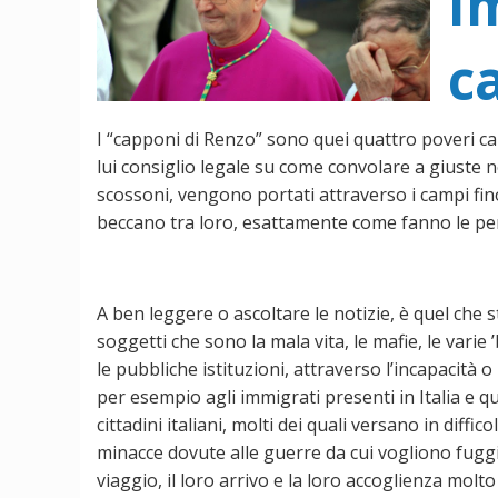
I
c
I “capponi di Renzo” sono quei quattro poveri cap
lui consiglio legale su come convolare a giuste n
scossoni, vengono portati attraverso i campi fino
beccano tra loro, esattamente come fanno le per
A ben leggere o ascoltare le notizie, è quel che s
soggetti che sono la mala vita, le mafie, le varie
le pubbliche istituzioni, attraverso l’incapacità
per esempio agli immigrati presenti in Italia e qu
cittadini italiani, molti dei quali versano in dif
minacce dovute alle guerre da cui vogliono fuggir
viaggio, il loro arrivo e la loro accoglienza mol