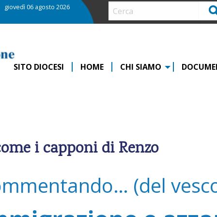
giovedì 06 agosto 2026
Ce
SITO DIOCESI
HOME
CHI SIAMO
DOCUME
come i capponi di Renzo
mmentando… (del vesco