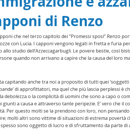
mmigrazione e azza
apponi di Renzo
poni che nel terzo capitolo dei “Promessi sposi” Renzo porta
ozze con Lucia. I capponi vengono legati in fretta e furia per
 allo studio dell’Azzeccagarbugli. Le povere bestie, così bis
sone quando non arrivano a capire che la causa del loro male
ta capitando anche tra noi a proposito di tutti quei ‘soggetti
 ’bande’ di approfittatori, ma quel che più lascia perplessi è
 o la debolezza o la complicità di uomini che sono a capo o 
i giunti a causa e attraverso tante peripezie. E’ vero che il 
ficoltà. Per questo molti se la prendono con loro, non pensando 
e; molti altri sono vittime di situazioni di estrema povertà c
to spesso sono oggetto di lucro e di sfruttamento da parte di