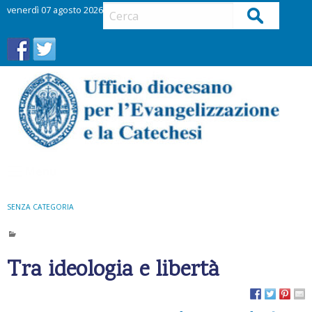
S
venerdì 07 agosto 2026
Cerca
k
i
p
t
o
c
o
n
t
Menu
e
n
t
SENZA CATEGORIA
Tra ideologia e libertà