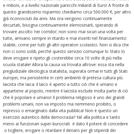
e milioni, e a livello nazionale parecchi miliardi di Euro! A fronte di
questo grandissimo risparmio chiediamo circa 500.000 €, per altro
già riconosciuti da anni. Ma ora vengono continuamente
decurtati, bisogna continuamente elemosinarli, sperando di
trovare ascolto ‘nei corridoi’; non sono mai sicuri una volta per
tutte, arrivano sempre in ritardo e mai inseriti nel finanziamento
stabile, come per tutti gli altri operatori scolastici. Non si dica che
non ci sono soldi, perché questo servizio comunque lo Stato lo
deve erogare e ripeto gli costerebbe circa 10 volte di più nella
scuola statale! Allora la causa va trovata altrove: essa sta nella
pregiudiziale ideologica statalista, superata ormai in tutti gli Stati
europei, ma persistente in certi ambienti di pretesa cultura più
laicista che laica: il laico è aperto a tutto ciò che è umano e
appartiene al popolo, mentre il laicista esclude molta parte di ciò
che è popolare e umano! Il problema religioso è uno dei grandi
problemi umani, non va imposto ma nemmeno proibito, o
represso o emarginato dalla vita pubblica! Non è questo un
esercizio autentico della democrazia? Né alla politica e tanto
meno ai funzionari super-burocrati è dato il potere di concedere
o togliere, erogare o ritardare il denaro per gli stipendi dei