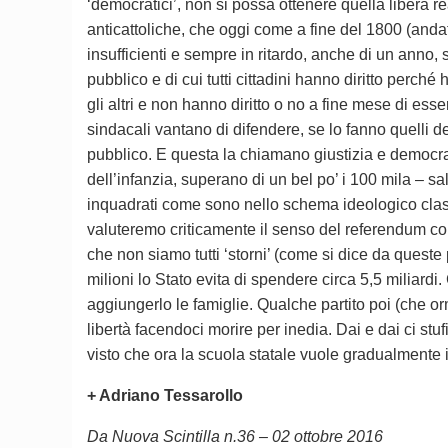
‘democratici’, non si possa ottenere quella liberà r
anticattoliche, che oggi come a fine del 1800 (andate
insufficienti e sempre in ritardo, anche di un anno, 
pubblico e di cui tutti cittadini hanno diritto perch
gli altri e non hanno diritto o no a fine mese di esse
sindacali vantano di difendere, se lo fanno quelli de
pubblico. E questa la chiamano giustizia e democrazi
dell’infanzia, superano di un bel po’ i 100 mila – sa
inquadrati come sono nello schema ideologico clas
valuteremo criticamente il senso del referendum co
che non siamo tutti ‘storni’ (come si dice da queste 
milioni lo Stato evita di spendere circa 5,5 miliard
aggiungerlo le famiglie. Qualche partito poi (che or
libertà facendoci morire per inedia. Dai e dai ci stu
visto che ora la scuola statale vuole gradualmente 
+ Adriano Tessarollo
Da Nuova Scintilla n.36 – 02 ottobre 2016