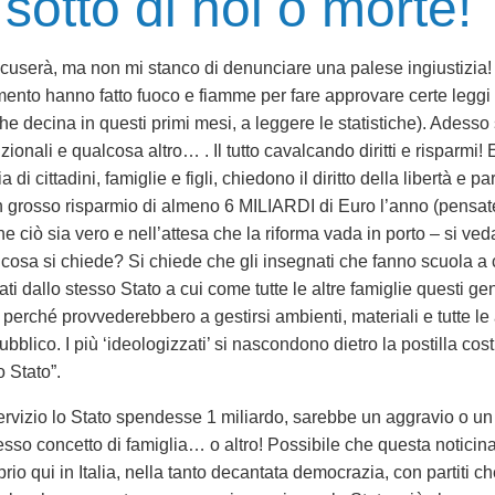
sotto di noi o morte!
scuserà, ma non mi stanco di denunciare una palese ingiustizia!
ento hanno fatto fuoco e fiamme per fare approvare certe leggi
he decina in questi primi mesi, a leggere le statistiche). Adess
uzionali e qualcosa altro… . Il tutto cavalcando diritti e risparmi! 
a di cittadini, famiglie e figli, chiedono il diritto della libertà e
 grosso risparmio di almeno 6 MILIARDI di Euro l’anno (pensat
ò sia vero e nell’attesa che la riforma vada in porto – si veda qu
 cosa si chiede? Si chiede che gli insegnati che fanno scuola a 
ti dallo stesso Stato a cui come tutte le altre famiglie questi gen
 perché provvederebbero a gestirsi ambienti, materiali e tutte le a
blico. I più ‘ideologizzati’ si nascondono dietro la postilla costi
 Stato”.
ervizio lo Stato spendesse 1 miliardo, sarebbe un aggravio o un
stesso concetto di famiglia… o altro! Possibile che questa noticina
oprio qui in Italia, nella tanto decantata democrazia, con partiti