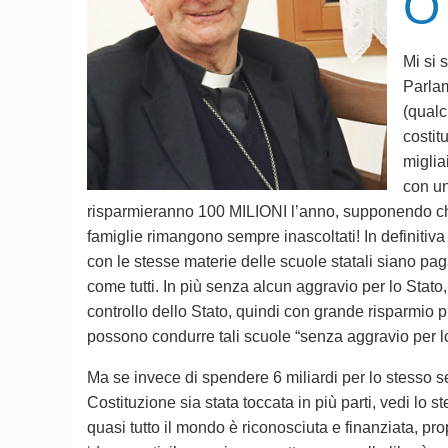
O 
Mi si 
Parlam
(qualc
costit
migliai
con un
risparmieranno 100 MILIONI l’anno, supponendo che ci
famiglie rimangono sempre inascoltati! In definitiva
con le stesse materie delle scuole statali siano paga
come tutti. In più senza alcun aggravio per lo Stato,
controllo dello Stato, quindi con grande risparmio pub
possono condurre tali scuole “senza aggravio per lo
Ma se invece di spendere 6 miliardi per lo stesso s
Costituzione sia stata toccata in più parti, vedi lo 
quasi tutto il mondo è riconosciuta e finanziata, pr