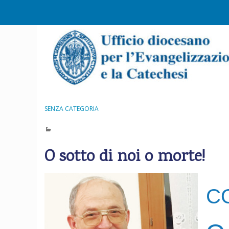
S
k
i
p
t
o
c
o
n
SENZA CATEGORIA
t
e
n
O sotto di noi o morte!
t
C