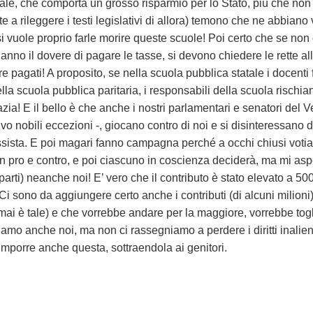
eale, che comporta un grosso risparmio per lo Stato, più che non 
 a rileggere i testi legislativi di allora) temono che ne abbiano 
si vuole proprio farle morire queste scuole! Poi certo che se non 
é hanno il dovere di pagare le tasse, si devono chiedere le rette
re pagati! A proposito, se nella scuola pubblica statale i docenti f
lla scuola pubblica paritaria, i responsabili della scuola rischian
a! E il bello è che anche i nostri parlamentari e senatori del Ve
lvo nobili eccezioni -, giocano contro di noi e si disinteressano d
sista. E poi magari fanno campagna perché a occhi chiusi votia
n pro e contro, e poi ciascuno in coscienza deciderà, ma mi aspe
parti) neanche noi! E’ vero che il contributo è stato elevato a 5
i. Ci sono da aggiungere certo anche i contributi (di alcuni milio
mai è tale) e che vorrebbe andare per la maggiore, vorrebbe togli
fiamo anche noi, ma non ci rassegniamo a perdere i diritti inaliena
imporre anche questa, sottraendola ai genitori.