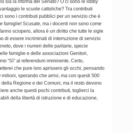
lo sia la riforma del Senato? O ci sono le lobby
vantaggio le scuole cattoliche? Tra contributi
ci sono i contributi pubblici per un servizio che è
 alle famiglie! Scusate, ma i docenti non sono come
anno sciopero, allora è un diritto che tutte le sigle
o di essere incriminati di interruzione di servizio
neto, dove i numeri delle paritarie, specie
elle famiglie e delle associazioni Genitori,
mo “Sì” al referendum imminente. Certo,
tterei che pure loro aprissero gli occhi, pensando
00 milioni, sperando che arrivi, ma con questi 500
ni) della Regione e dei Comuni, ma il resto devono
ere anche questi pochi contributi, toglierci la
bili della libertà di istruzione e di educazione,